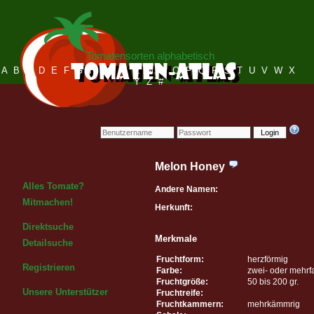
Tomatensorten alphabetisch
A
B
C
D
E
F
G
H
I
J
K
L
M
N
O
P
Q
R
S
T
U
V
W
X
Y
Z
#
Login
Melon Honey
Alles Tomate?
Andere Namen:
Mitmachen!
Herkunft:
Direktsuche
Merkmale
Detailsuche
Fruchtform:
herzförmig
Registrieren
Farbe:
zwei- oder mehrf
Fruchtgröße:
50 bis 200 gr.
Unsere Unterstützer
Fruchtreife:
Fruchtkammern:
mehrkämmrig