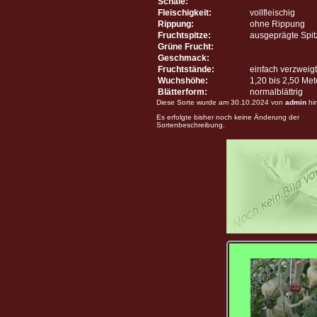
Schale:
Fleischigkeit:
vollfleischig
Rippung:
ohne Rippung
Fruchtspitze:
ausgeprägte Spit
Grüne Frucht:
Geschmack:
Fruchtstände:
einfach verzweigt
Wuchshöhe:
1,20 bis 2,50 Me
Blätterform:
normalblättrig
Diese Sorte wurde am 30.10.2024 von
admin
hi
Es erfolgte bisher noch keine Änderung der
Sortenbeschreibung.