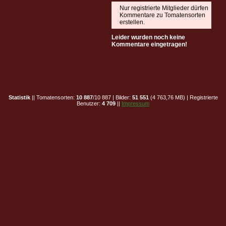
Nur registrierte Mitglieder dürfen
Kommentare zu Tomatensorten
erstellen.
Leider wurden noch keine
Kommentare eingetragen!
Statistik
|| Tomatensorten:
10 887
/10 887 | Bilder:
51 551
(4 763,76 MB) | Registrierte
Benutzer:
4 709
||
Impressum