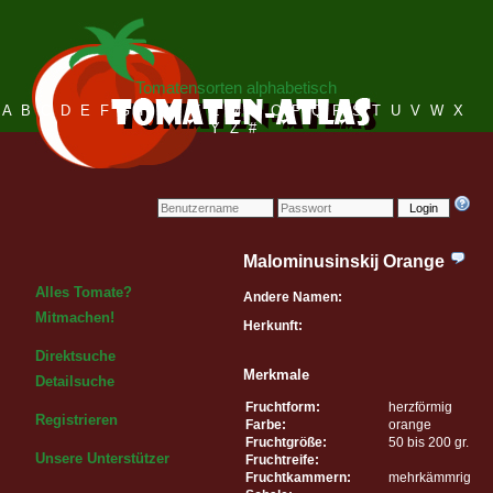
Tomatensorten alphabetisch
A
B
C
D
E
F
G
H
I
J
K
L
M
N
O
P
Q
R
S
T
U
V
W
X
Y
Z
#
Login
Malominusinskij Orange
Alles Tomate?
Andere Namen:
Mitmachen!
Herkunft:
Direktsuche
Merkmale
Detailsuche
Fruchtform:
herzförmig
Registrieren
Farbe:
orange
Fruchtgröße:
50 bis 200 gr.
Unsere Unterstützer
Fruchtreife:
Fruchtkammern:
mehrkämmrig