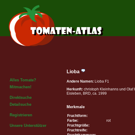
Lioba
Alles Tomate?
Andere Namen:
Lioba F1
Mitmachen!
Herkunft:
christoph Kleinhanns und Ola
Eisleben, BRD, ca. 1999
Direktsuche
Detailsuche
Merkmale
Registrieren
Fruchtform:
Farbe:
rot
Fruchtgröße:
Unsere Unterstützer
Fruchtreife:
Fruchtkammern: