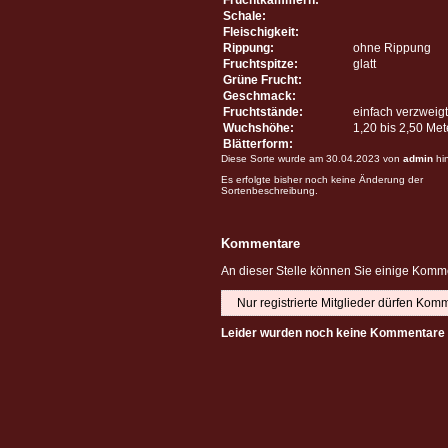
Schale:
Fleischigkeit:
Rippung:
ohne Rippung
Fruchtspitze:
glatt
Grüne Frucht:
Geschmack:
Fruchtstände:
einfach verzweigt
Wuchshöhe:
1,20 bis 2,50 Me
Blätterform:
Diese Sorte wurde am 30.04.2023 von
admin
hi
Es erfolgte bisher noch keine Änderung der
Sortenbeschreibung.
Kommentare
An dieser Stelle können Sie einige Komme
Nur registrierte Mitglieder dürfen Kom
Leider wurden noch keine Kommentare 