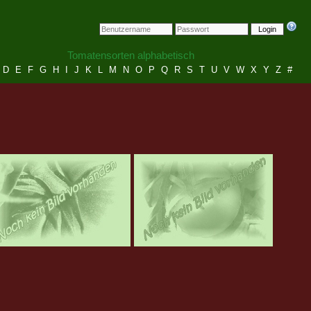
Login
Tomatensorten alphabetisch
D
E
F
G
H
I
J
K
L
M
N
O
P
Q
R
S
T
U
V
W
X
Y
Z
#