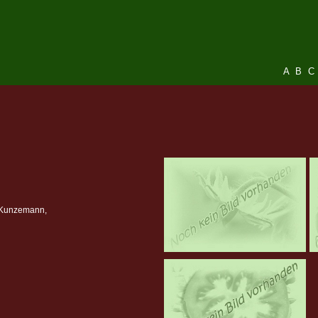
A
B
C
f Kunzemann,