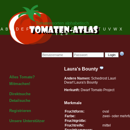
Tomatensorten alphabetisch
A
B
C
D
E
F
G
H
I
J
K
L
M
N
O
P
Q
R
S
T
U
V
W
X
Y
Z
#
Login
Laura's Bounty
Alles Tomate?
Andere Namen:
Schedrost Lauri
Dwarf Laura's Bounty
Mitmachen!
Herkunft:
Dwarf Tomato Project
Direktsuche
Detailsuche
Merkmale
Registrieren
Fruchtform:
oval
Farbe:
zwei- oder mehrf
Fruchtgröße:
Unsere Unterstützer
Fruchtreife:
mittel
Fruchtkammern: