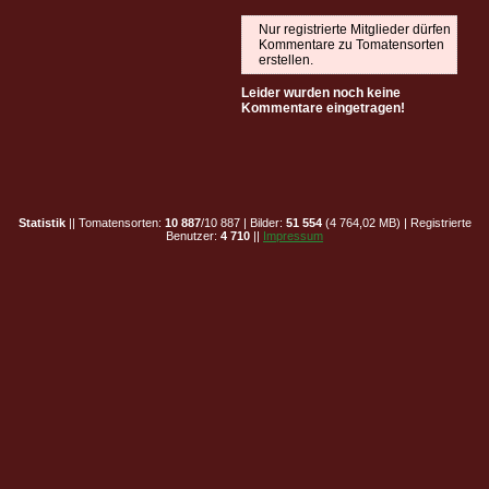
Nur registrierte Mitglieder dürfen
Kommentare zu Tomatensorten
erstellen.
Leider wurden noch keine
Kommentare eingetragen!
Statistik
|| Tomatensorten:
10 887
/10 887 | Bilder:
51 554
(4 764,02 MB) | Registrierte
Benutzer:
4 710
||
Impressum