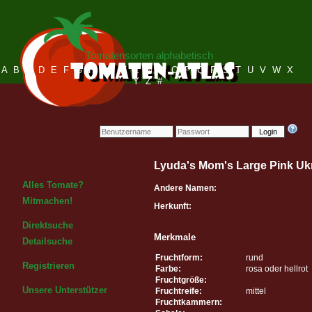
Tomatensorten alphabetisch
A
B
C
D
E
F
G
H
I
J
K
L
M
N
O
P
Q
R
S
T
U
V
W
X
Y
Z
#
Login
Lyuda's Mom's Large Pink Uk
Alles Tomate?
Andere Namen:
Mitmachen!
Herkunft:
Direktsuche
Merkmale
Detailsuche
Fruchtform:
rund
Registrieren
Farbe:
rosa oder hellrot
Fruchtgröße:
Unsere Unterstützer
Fruchtreife:
mittel
Fruchtkammern: