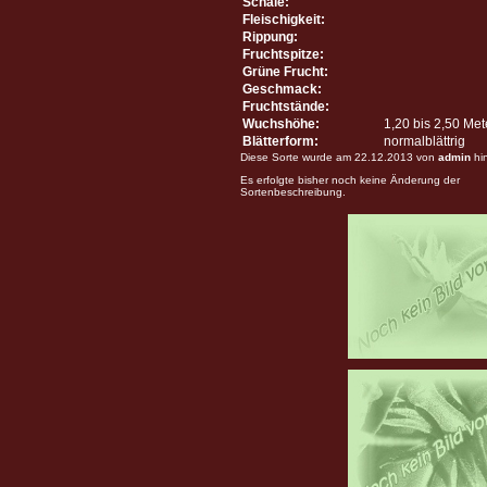
Schale:
Fleischigkeit:
Rippung:
Fruchtspitze:
Grüne Frucht:
Geschmack:
Fruchtstände:
Wuchshöhe:
1,20 bis 2,50 Me
Blätterform:
normalblättrig
Diese Sorte wurde am 22.12.2013 von
admin
hi
Es erfolgte bisher noch keine Änderung der
Sortenbeschreibung.