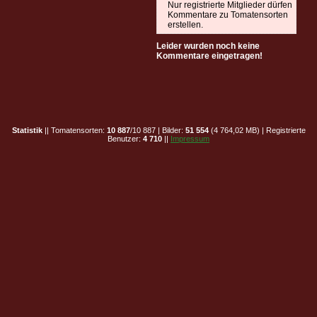
Nur registrierte Mitglieder dürfen
Kommentare zu Tomatensorten
erstellen.
Leider wurden noch keine
Kommentare eingetragen!
Statistik
|| Tomatensorten:
10 887
/10 887 | Bilder:
51 554
(4 764,02 MB) | Registrierte
Benutzer:
4 710
||
Impressum