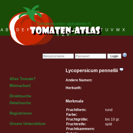
Tomatensorten alphabetisch
A
B
C
D
E
F
G
H
I
J
K
L
M
N
O
P
Q
R
S
T
U
V
W
X
Y
Z
#
Login
Lycopersicum pennellii
Alles Tomate?
Andere Namen:
Mitmachen!
Herkunft:
Direktsuche
Merkmale
Detailsuche
Fruchtform:
rund
Registrieren
Farbe:
Fruchtgröße:
bis 10 gr.
Unsere Unterstützer
Fruchtreife:
spät
Fruchtkammern: