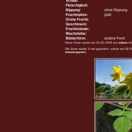
Schale:
Fleischigkeit:
Rippung:
ohne Rippung
Fruchtspitze:
glatt
Grüne Frucht:
Geschmack:
Fruchtstände:
Wuchshöhe:
Blätterform:
andere Form
Diese Sorte wurde am 16.05.2009 von
admin
hi
Die Sorte wurde 3 mal geändert, zuletzt am 08.
tomatengarten
.