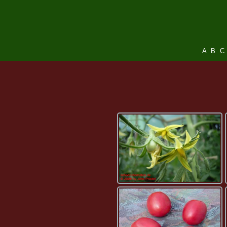
A
B
C