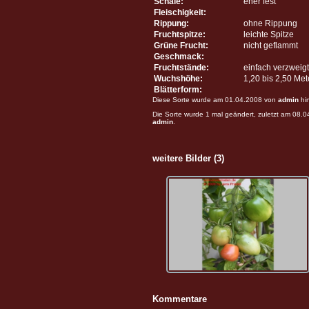
Schale:
eher fest
Fleischigkeit:
Rippung:
ohne Rippung
Fruchtspitze:
leichte Spitze
Grüne Frucht:
nicht geflammt
Geschmack:
Fruchtstände:
einfach verzweigt
Wuchshöhe:
1,20 bis 2,50 Me
Blätterform:
Diese Sorte wurde am 01.04.2008 von
admin
hi
Die Sorte wurde 1 mal geändert, zuletzt am 08.
admin
.
weitere Bilder (3)
Kommentare