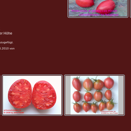
ter Höhe
nzugefügt.
04.2010 von