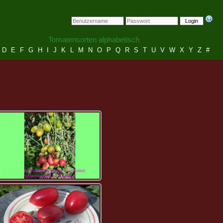
Login
Tomatensorten alphabetisch
D
E
F
G
H
I
J
K
L
M
N
O
P
Q
R
S
T
U
V
W
X
Y
Z
#