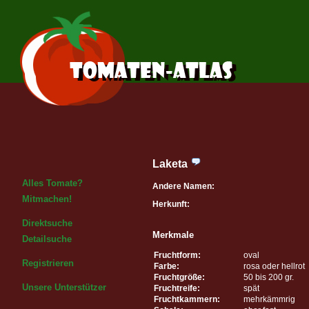
Laketa
Alles Tomate?
Andere Namen:
Mitmachen!
Herkunft:
Direktsuche
Merkmale
Detailsuche
Fruchtform:
oval
Registrieren
Farbe:
rosa oder hellrot
Fruchtgröße:
50 bis 200 gr.
Unsere Unterstützer
Fruchtreife:
spät
Fruchtkammern:
mehrkämmrig