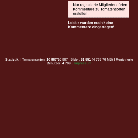
Nur registrierte Mitglieder dürfen
Kommentare zu Tomatensorten
erstellen.
Leider wurden noch keine
Kommentare eingetragen!
Statistik
|| Tomatensorten:
10 887
/10 887 | Bilder:
51 551
(4 763,76 MB) | Registrierte
Benutzer:
4 709
||
Impressum