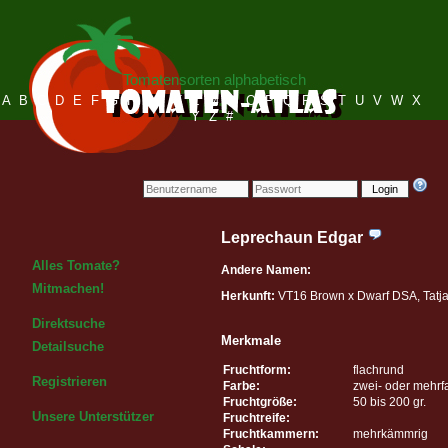
Tomatensorten alphabetisch
A
B
C
D
E
F
G
H
I
J
K
L
M
N
O
P
Q
R
S
T
U
V
W
X
Y
Z
#
Login
Leprechaun Edgar
Alles Tomate?
Andere Namen:
Mitmachen!
Herkunft:
VT16 Brown x Dwarf DSA, Tatj
Direktsuche
Merkmale
Detailsuche
Fruchtform:
flachrund
Registrieren
Farbe:
zwei- oder mehrf
Fruchtgröße:
50 bis 200 gr.
Unsere Unterstützer
Fruchtreife:
Fruchtkammern:
mehrkämmrig