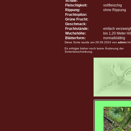
Schale:
Fleischigkeit:
vollfleischig
Rippung:
ohne Rippung
Fruchtspitze:
Grüne Frucht:
Geschmack:
Fruchtstände:
einfach verzweigt
Wuchshöhe:
bis 1,20 Meter H
Blätterform:
normalblättrig
Diese Sorte wurde am 29.09.2024 von
admin
hi
Es erfolgte bisher noch keine Änderung der
Sortenbeschreibung.