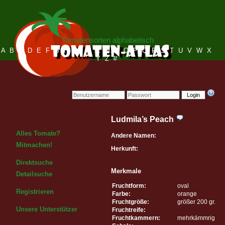
Tomatensorten alphabetisch
A
B
C
D
E
F
G
H
I
J
K
L
M
N
O
P
Q
R
S
T
U
V
W
X
Y
Z
#
Login
Ludmila’s Peach
Alles Tomate?
Andere Namen:
Mitmachen!
Herkunft:
Direktsuche
Merkmale
Detailsuche
Fruchtform:
oval
Registrieren
Farbe:
orange
Fruchtgröße:
größer 200 gr.
Unsere Unterstützer
Fruchtreife:
Fruchtkammern:
mehrkämmrig