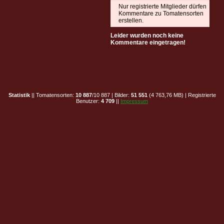
Nur registrierte Mitglieder dürfen
Kommentare zu Tomatensorten
erstellen.
Leider wurden noch keine
Kommentare eingetragen!
Statistik
|| Tomatensorten:
10 887
/10 887 | Bilder:
51 551
(4 763,76 MB) | Registrierte
Benutzer:
4 709
||
Impressum