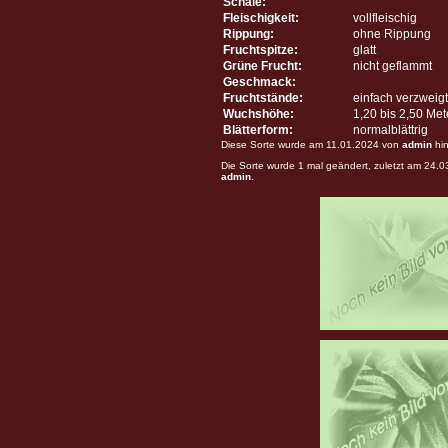
Schale:
Fleischigkeit:
vollfleischig
Rippung:
ohne Rippung
Fruchtspitze:
glatt
Grüne Frucht:
nicht geflammt
Geschmack:
Fruchtstände:
einfach verzweigt
Wuchshöhe:
1,20 bis 2,50 Me
Blätterform:
normalblättrig
Diese Sorte wurde am 11.01.2024 von
admin
hin
Die Sorte wurde 1 mal geändert, zuletzt am 24.
admin
.