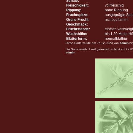
Schale:
Fleischigkeit:
vollfleischig
Rippung:
ohne Rippung
Fruchtspitze:
ausgeprägte Spit
Grüne Frucht:
nicht geflammt
Geschmack:
Fruchtstände:
einfach verzweigt
Wuchshöhe:
bis 1,20 Meter H
Blätterform:
normalblättrig
Diese Sorte wurde am 25.12.2023 von
admin
hi
Die Sorte wurde 1 mal geändert, zuletzt am 22.
admin
.