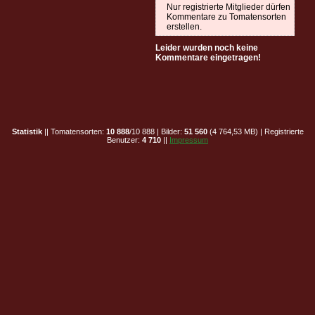
Nur registrierte Mitglieder dürfen
Kommentare zu Tomatensorten
erstellen.
Leider wurden noch keine
Kommentare eingetragen!
Statistik
|| Tomatensorten:
10 888
/10 888 | Bilder:
51 560
(4 764,53 MB) | Registrierte
Benutzer:
4 710
||
Impressum