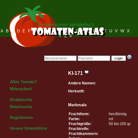
Tomatensorten alphabetisch
A
B
C
D
E
F
G
H
I
J
K
L
M
N
O
P
Q
R
S
T
U
V
W
X
Y
Z
#
Login
KI-171
Alles Tomate?
Andere Namen:
Mitmachen!
Herkunft:
Direktsuche
Merkmale
Detailsuche
Fruchtform:
herzförmig
Registrieren
Farbe:
rot
Fruchtgröße:
50 bis 200 gr.
Unsere Unterstützer
Fruchtreife:
Fruchtkammern: