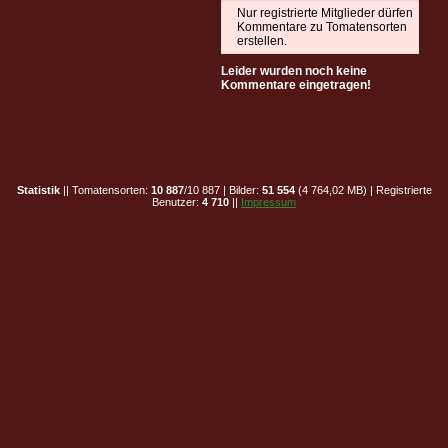
Nur registrierte Mitglieder dürfen
Kommentare zu Tomatensorten
erstellen.
Leider wurden noch keine
Kommentare eingetragen!
Statistik
|| Tomatensorten:
10 887
/10 887 | Bilder:
51 554
(4 764,02 MB) | Registrierte
Benutzer:
4 710
||
Impressum