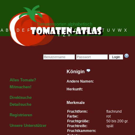
Tomatensorten alphabetisch
A
B
C
D
E
F
G
H
I
J
K
L
M
N
O
P
Q
R
S
T
U
V
W
X
Y
Z
#
Login
Königin
Alles Tomate?
Andere Namen:
Mitmachen!
Herkunft:
Direktsuche
Merkmale
Detailsuche
Fruchtform:
flachrund
Registrieren
Farbe:
rot
Fruchtgröße:
50 bis 200 gr.
Unsere Unterstützer
Fruchtreife:
spät
Fruchtkammern: