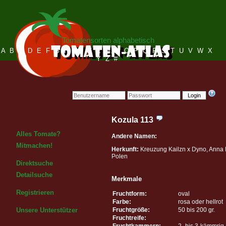
Tomatensorten alphabetisch
A
B
C
D
E
F
G
H
I
J
K
L
M
N
O
P
Q
R
S
T
U
V
W
X
Y
Z
#
Login
Kozula 113
Alles Tomate?
Andere Namen:
Mitmachen!
Herkunft:
Kreuzung Kailzn x Dyno, Anna 
Polen
Direktsuche
Detailsuche
Merkmale
Registrieren
Fruchtform:
oval
Farbe:
rosa oder hellrot
Fruchtgröße:
50 bis 200 gr.
Unsere Unterstützer
Fruchtreife:
Fruchtkammern:
2- bis 3-kämmrig