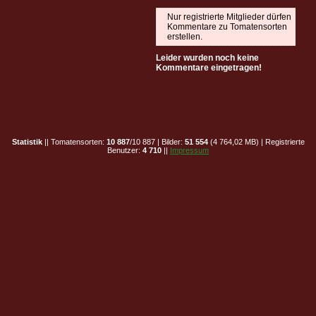
Nur registrierte Mitglieder dürfen
Kommentare zu Tomatensorten
erstellen.
Leider wurden noch keine
Kommentare eingetragen!
Statistik
|| Tomatensorten:
10 887
/10 887 | Bilder:
51 554
(4 764,02 MB) | Registrierte
Benutzer:
4 710
||
Impressum