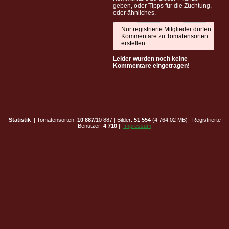
geben, oder Tipps für die Züchtung,
oder ähnliches.
Nur registrierte Mitglieder dürfen
Kommentare zu Tomatensorten
erstellen.
Leider wurden noch keine
Kommentare eingetragen!
Statistik
|| Tomatensorten:
10 887
/10 887 | Bilder:
51 554
(4 764,02 MB) | Registrierte
Benutzer:
4 710
||
Impressum