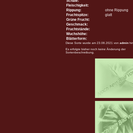
Schale:
Fleischigkeit:
Rippung:
ohne Rippung
Fruchtspitze:
glatt
Grüne Frucht:
Geschmack:
Fruchtstände:
Wuchshöhe:
Blätterform:
Diese Sorte wurde am 23.08.2021 von
admin
hi
Es erfolgte bisher noch keine Änderung der
Sortenbeschreibung.