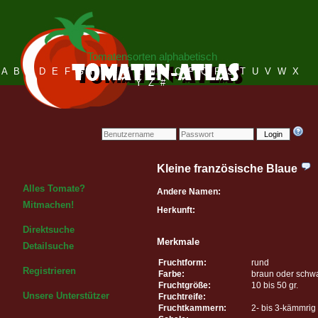
Tomatensorten alphabetisch
A
B
C
D
E
F
G
H
I
J
K
L
M
N
O
P
Q
R
S
T
U
V
W
X
Y
Z
#
Login
Kleine französische Blaue
Alles Tomate?
Andere Namen:
Mitmachen!
Herkunft:
Direktsuche
Merkmale
Detailsuche
Fruchtform:
rund
Registrieren
Farbe:
braun oder schw
Fruchtgröße:
10 bis 50 gr.
Unsere Unterstützer
Fruchtreife:
Fruchtkammern:
2- bis 3-kämmrig