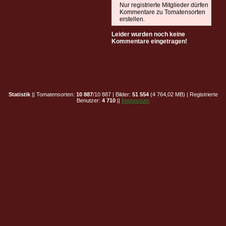
Nur registrierte Mitglieder dürfen
Kommentare zu Tomatensorten
erstellen.
Leider wurden noch keine
Kommentare eingetragen!
Statistik
|| Tomatensorten:
10 887
/10 887 | Bilder:
51 554
(4 764,02 MB) | Registrierte
Benutzer:
4 710
||
Impressum