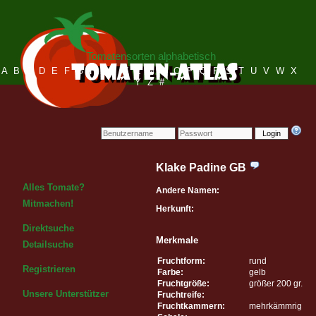
Tomatensorten alphabetisch
A
B
C
D
E
F
G
H
I
J
K
L
M
N
O
P
Q
R
S
T
U
V
W
X
Y
Z
#
Login
Klake Padine GB
Alles Tomate?
Andere Namen:
Mitmachen!
Herkunft:
Direktsuche
Merkmale
Detailsuche
Fruchtform:
rund
Registrieren
Farbe:
gelb
Fruchtgröße:
größer 200 gr.
Unsere Unterstützer
Fruchtreife:
Fruchtkammern:
mehrkämmrig