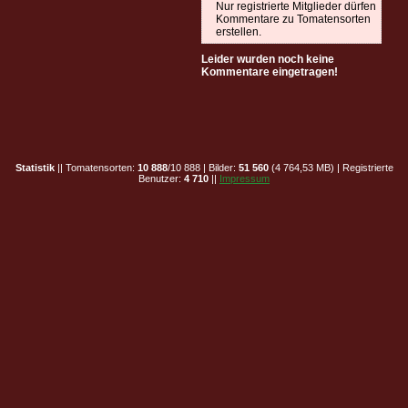
Nur registrierte Mitglieder dürfen
Kommentare zu Tomatensorten
erstellen.
Leider wurden noch keine
Kommentare eingetragen!
Statistik
|| Tomatensorten:
10 888
/10 888 | Bilder:
51 560
(4 764,53 MB) | Registrierte
Benutzer:
4 710
||
Impressum