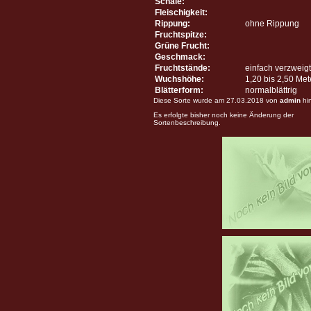
Schale:
Fleischigkeit:
Rippung:
ohne Rippung
Fruchtspitze:
Grüne Frucht:
Geschmack:
Fruchtstände:
einfach verzweigt
Wuchshöhe:
1,20 bis 2,50 Me
Blätterform:
normalblättrig
Diese Sorte wurde am 27.03.2018 von
admin
hi
Es erfolgte bisher noch keine Änderung der
Sortenbeschreibung.