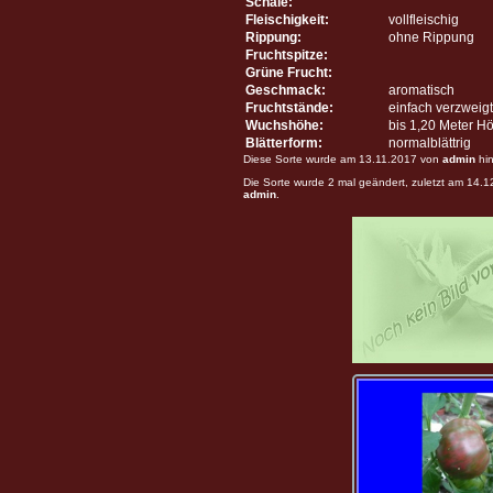
Schale:
Fleischigkeit:
vollfleischig
Rippung:
ohne Rippung
Fruchtspitze:
Grüne Frucht:
Geschmack:
aromatisch
Fruchtstände:
einfach verzweigt
Wuchshöhe:
bis 1,20 Meter H
Blätterform:
normalblättrig
Diese Sorte wurde am 13.11.2017 von
admin
hin
Die Sorte wurde 2 mal geändert, zuletzt am 14.
admin
.