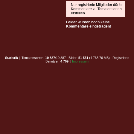
Nur registrierte Mitglieder dürfen
Kommentare zu Tomatensorten
erstellen.
Leider wurden noch keine
Kommentare eingetragen!
Statistik
|| Tomatensorten:
10 887
/10 887 | Bilder:
51 551
(4 763,76 MB) | Registrierte
Benutzer:
4 709
||
Impressum