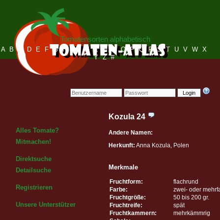
Tomatensorten alphabetisch
A
B
C
D
E
F
G
H
I
J
K
L
M
N
O
P
Q
R
S
T
U
V
W
X
Y
Z
#
Login
Kozula 24
Alles Tomate?
Andere Namen:
Mitmachen!
Herkunft:
Anna Kozula, Polen
Direktsuche
Merkmale
Detailsuche
Fruchtform:
flachrund
Registrieren
Farbe:
zwei- oder mehrf
Fruchtgröße:
50 bis 200 gr.
Unsere Unterstützer
Fruchtreife:
spät
Fruchtkammern:
mehrkämmrig