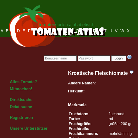
Tomatensorten alphabetisch
A
B
C
D
E
F
G
H
I
J
K
L
M
N
O
P
Q
R
S
T
U
V
W
X
Y
Z
#
Login
Kroatische Fleischtomate
Alles Tomate?
Andere Namen:
Mitmachen!
Herkunft:
Direktsuche
Merkmale
Detailsuche
Fruchtform:
flachrund
Registrieren
Farbe:
rot
Fruchtgröße:
größer 200 gr.
Unsere Unterstützer
Fruchtreife:
Fruchtkammern:
mehrkämmrig