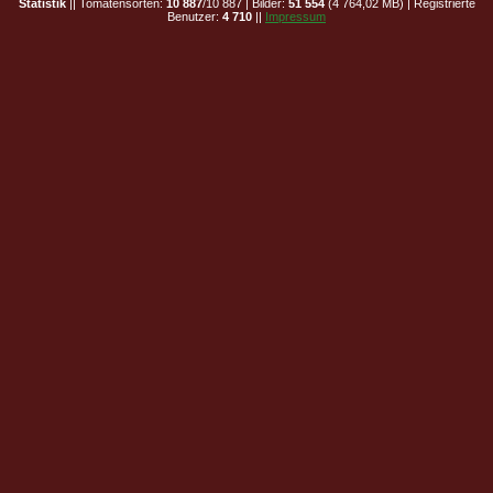
Statistik
|| Tomatensorten:
10 887
/10 887 | Bilder:
51 554
(4 764,02 MB) | Registrierte
Benutzer:
4 710
||
Impressum