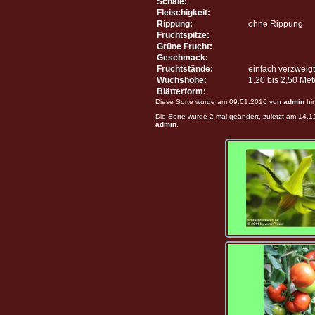
Schale:
Fleischigkeit:
Rippung:
ohne Rippung
Fruchtspitze:
Grüne Frucht:
Geschmack:
Fruchtstände:
einfach verzweigt
Wuchshöhe:
1,20 bis 2,50 Me
Blätterform:
Diese Sorte wurde am 09.01.2016 von
admin
hi
Die Sorte wurde 2 mal geändert, zuletzt am 14.
admin
.