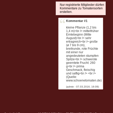
Nur registrierte Mitglieder dürfen
Kommentare zu Tomatensorten
erstellen.
Kommentar #1
kleine Pflanze (1,2 bis
1,4 m)<br /> mittelfrüher
Erntebeginn (Mitte
August)<br /> sehr
ertragreich<br /> große
(ø 7 bis 9 cm),
breitrunde, rote Früchte
mit einer nur
angedeuteten stumpfen
Spitze<br /> schwerste
geerntete Frucht: 260
g<br /> prima
Geschmack, fleischig
und saftig<br /> <br />
(Quelle:
www.schoenetomaten.de)