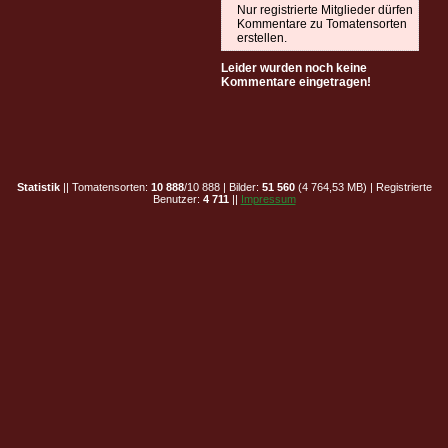
Nur registrierte Mitglieder dürfen
Kommentare zu Tomatensorten
erstellen.
Leider wurden noch keine
Kommentare eingetragen!
Statistik
|| Tomatensorten:
10 888
/10 888 | Bilder:
51 560
(4 764,53 MB) | Registrierte
Benutzer:
4 711
||
Impressum