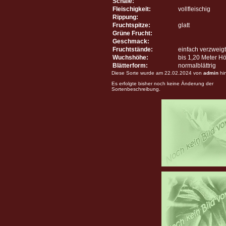
Schale:
Fleischigkeit:
vollfleischig
Rippung:
Fruchtspitze:
glatt
Grüne Frucht:
Geschmack:
Fruchtstände:
einfach verzweigt
Wuchshöhe:
bis 1,20 Meter H
Blätterform:
normalblättrig
Diese Sorte wurde am 22.02.2024 von
admin
hi
Es erfolgte bisher noch keine Änderung der
Sortenbeschreibung.