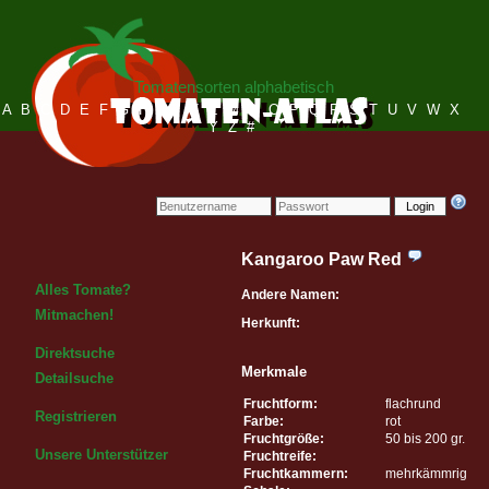
Tomatensorten alphabetisch
A
B
C
D
E
F
G
H
I
J
K
L
M
N
O
P
Q
R
S
T
U
V
W
X
Y
Z
#
Login
Kangaroo Paw Red
Alles Tomate?
Andere Namen:
Mitmachen!
Herkunft:
Direktsuche
Merkmale
Detailsuche
Fruchtform:
flachrund
Registrieren
Farbe:
rot
Fruchtgröße:
50 bis 200 gr.
Unsere Unterstützer
Fruchtreife:
Fruchtkammern:
mehrkämmrig