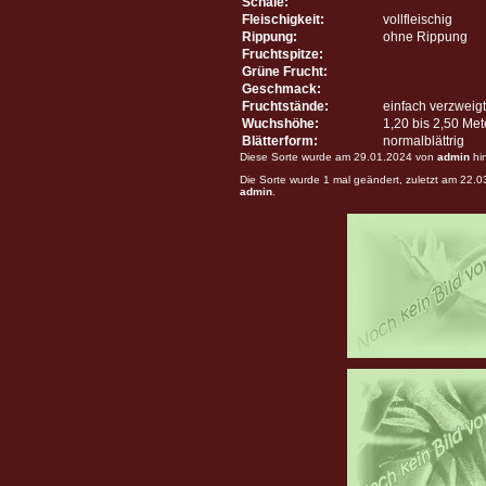
Schale:
Fleischigkeit:
vollfleischig
Rippung:
ohne Rippung
Fruchtspitze:
Grüne Frucht:
Geschmack:
Fruchtstände:
einfach verzweigt
Wuchshöhe:
1,20 bis 2,50 Me
Blätterform:
normalblättrig
Diese Sorte wurde am 29.01.2024 von
admin
hi
Die Sorte wurde 1 mal geändert, zuletzt am 22.
admin
.