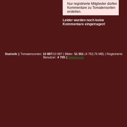
Nur registrierte Mitglieder dürfen
Kommentare zu Tomatensorten
erstellen.
Leider wurden noch keine
Kommentare eingetragen!
Statistik
|| Tomatensorten:
10 887
/10 887 | Bilder:
51 551
(4 763,76 MB) | Registrierte
Benutzer:
4 709
||
Impressum