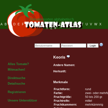
Tomatensorten alphabetisch
A
B
C
D
E
F
G
H
I
J
K
L
M
N
O
P
Q
R
S
T
U
V
W
X
Y
Z
#
Login
Keoris
Alles Tomate?
Andere Namen:
Mitmachen!
Herkunft:
Direktsuche
Merkmale
Detailsuche
Fruchtform:
rund
Registrieren
Farbe:
zwei- oder mehrf
Fruchtgröße:
50 bis 200 gr.
Unsere Unterstützer
Fruchtreife:
mittel
Fruchtkammern:
mehrkämmrig