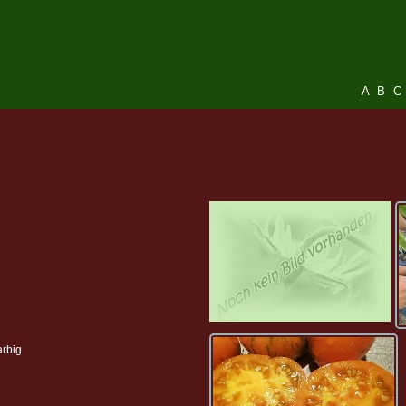
A
B
C
arbig