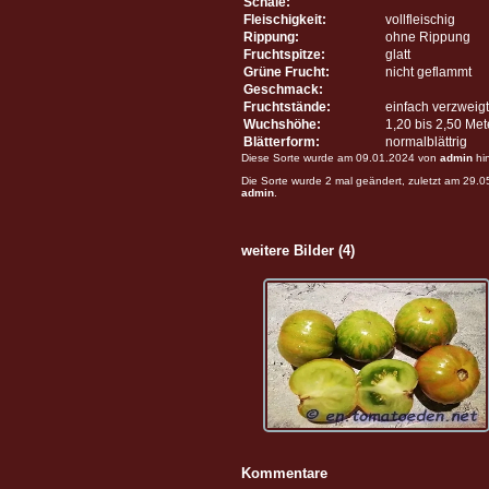
Schale:
Fleischigkeit:
vollfleischig
Rippung:
ohne Rippung
Fruchtspitze:
glatt
Grüne Frucht:
nicht geflammt
Geschmack:
Fruchtstände:
einfach verzweigt
Wuchshöhe:
1,20 bis 2,50 Me
Blätterform:
normalblättrig
Diese Sorte wurde am 09.01.2024 von
admin
hi
Die Sorte wurde 2 mal geändert, zuletzt am 29.
admin
.
weitere Bilder (4)
Kommentare