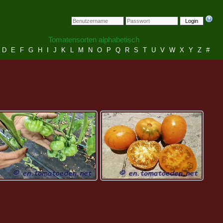
Login
Tomatensorten alphabetisch
D
E
F
G
H
I
J
K
L
M
N
O
P
Q
R
S
T
U
V
W
X
Y
Z
#