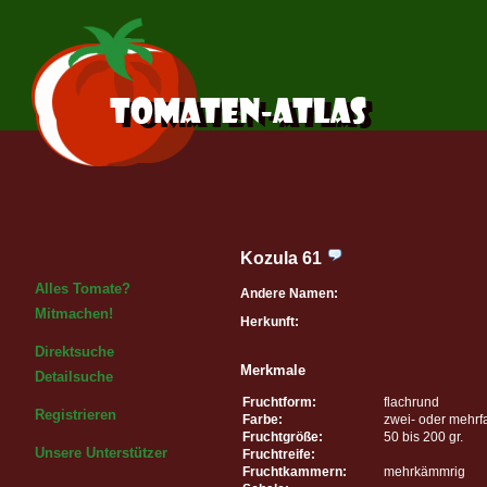
Kozula 61
Alles Tomate?
Andere Namen:
Mitmachen!
Herkunft:
Direktsuche
Merkmale
Detailsuche
Fruchtform:
flachrund
Registrieren
Farbe:
zwei- oder mehrf
Fruchtgröße:
50 bis 200 gr.
Unsere Unterstützer
Fruchtreife:
Fruchtkammern:
mehrkämmrig