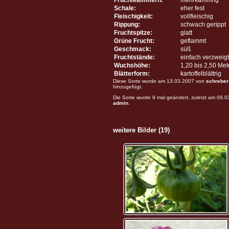
Schale:
eher fest
Fleischigkeit:
vollfleischig
Rippung:
schwach gerippt
Fruchtspitze:
glatt
Grüne Frucht:
geflammt
Geschmack:
süß
Fruchtstände:
einfach verzweigt
Wuchshöhe:
1,20 bis 2,50 Me
Blätterform:
kartoffelblättrig
Diese Sorte wurde am 13.03.2007 von
schreber
hinzugefügt.
Die Sorte wurde 9 mal geändert, zuletzt am 09.
admin
.
weitere Bilder (19)