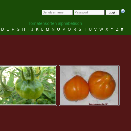
Login
Tomatensorten alphabetisch
D
E
F
G
H
I
J
K
L
M
N
O
P
Q
R
S
T
U
V
W
X
Y
Z
#