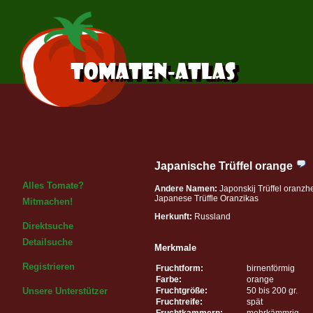
Japanische Trüffel orange
Alles Tomate?
Andere Namen:
Japonskij Trüffel oranzh
Japanese Trüffle Oranzikas
Mitmachen!
Herkunft:
Russland
Direktsuche
Detailsuche
Merkmale
Registrieren
Fruchtform:
birnenförmig
Farbe:
orange
Fruchtgröße:
50 bis 200 gr.
Unsere Unterstützer
Fruchtreife:
spät
Fruchtkammern:
mehrkämmrig