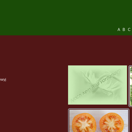
A
B
C
ewyj