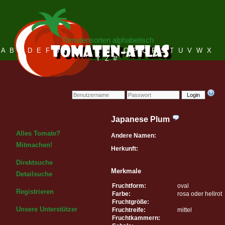
Tomatensorten alphabetisch
A
B
C
D
E
F
G
H
I
J
K
L
M
N
O
P
Q
R
S
T
U
V
W
X
Y
Z
#
Login
Japanese Plum
Alles Tomate?
Andere Namen:
Mitmachen!
Herkunft:
Direktsuche
Merkmale
Detailsuche
Fruchtform:
oval
Registrieren
Farbe:
rosa oder hellrot
Fruchtgröße:
Unsere Unterstützer
Fruchtreife:
mittel
Fruchtkammern: