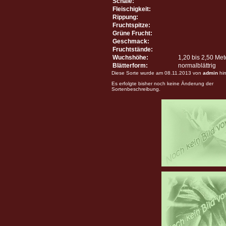
Schale:
Fleischigkeit:
Rippung:
Fruchtspitze:
Grüne Frucht:
Geschmack:
Fruchtstände:
Wuchshöhe:
1,20 bis 2,50 Me
Blätterform:
normalblättrig
Diese Sorte wurde am 08.11.2013 von
admin
hin
Es erfolgte bisher noch keine Änderung der
Sortenbeschreibung.