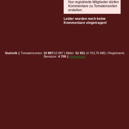
Nur registrierte Mitglieder dürfen
Kommentare zu Tomatensorten
erstellen.
Leider wurden noch keine
Kommentare eingetragen!
Statistik
|| Tomatensorten:
10 887
/10 887 | Bilder:
51 551
(4 763,76 MB) | Registrierte
Benutzer:
4 709
||
Impressum