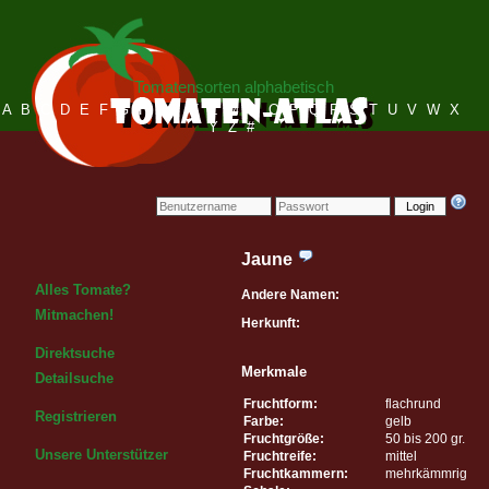
Tomatensorten alphabetisch
A
B
C
D
E
F
G
H
I
J
K
L
M
N
O
P
Q
R
S
T
U
V
W
X
Y
Z
#
Login
Jaune
Alles Tomate?
Andere Namen:
Mitmachen!
Herkunft:
Direktsuche
Merkmale
Detailsuche
Fruchtform:
flachrund
Registrieren
Farbe:
gelb
Fruchtgröße:
50 bis 200 gr.
Unsere Unterstützer
Fruchtreife:
mittel
Fruchtkammern:
mehrkämmrig