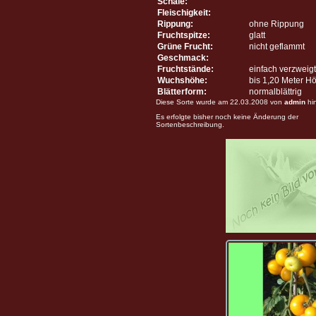
Schale:
Fleischigkeit:
Rippung:
ohne Rippung
Fruchtspitze:
glatt
Grüne Frucht:
nicht geflammt
Geschmack:
Fruchtstände:
einfach verzweigt
Wuchshöhe:
bis 1,20 Meter H
Blätterform:
normalblättrig
Diese Sorte wurde am 22.03.2008 von
admin
hi
Es erfolgte bisher noch keine Änderung der
Sortenbeschreibung.