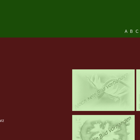
A
B
C
arz