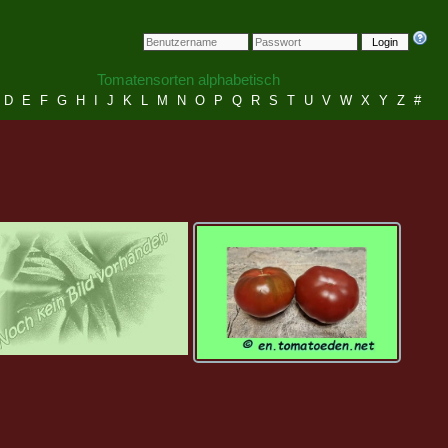
Login
Tomatensorten alphabetisch
D
E
F
G
H
I
J
K
L
M
N
O
P
Q
R
S
T
U
V
W
X
Y
Z
#