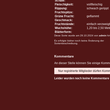
Schale:
Fleischigkeit:
vollfleischig
Rippung:
schwach gerippt
Fruchtspitze:
Grüne Frucht:
geflammt
Geschmack:
Fruchtstände:
einfach verzweigt
Wuchshöhe:
1,20 bis 2,50 Me
Blätterform:
Diese Sorte wurde am 29.10.2024 von
admin
hi
Es erfolgte bisher noch keine Änderung der
Sortenbeschreibung.
Kommentare
An dieser Stelle können Sie einige Komme
Nur registrierte Mitglieder dürfen Kom
Leider wurden noch keine Kommentare 