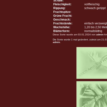
Schale:
Fleischigkeit:
vollfleischig
Rippung:
schwach gerippt
Fruchtspitze:
Grüne Frucht:
Geschmack:
Fruchtstände:
einfach verzweigt
Wuchshöhe:
1,20 bis 2,50 Me
Blätterform:
normalblättrig
Diese Sorte wurde am 03.01.2024 von
admin
hi
Die Sorte wurde 1 mal geändert, zuletzt am 21.
admin
.