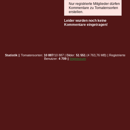
Nur registrierte Mitglieder dürfen
Kommentare zu Tomatensorten
erstellen.
Leider wurden noch keine
Kommentare eingetragen!
Statistik
|| Tomatensorten:
10 887
/10 887 | Bilder:
51 551
(4 763,76 MB) | Registrierte
Benutzer:
4 709
||
Impressum