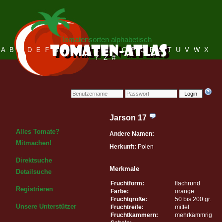
Tomatensorten alphabetisch
A
B
C
D
E
F
G
H
I
J
K
L
M
N
O
P
Q
R
S
T
U
V
W
X
Y
Z
#
Login
Jarson 17
Alles Tomate?
Andere Namen:
Mitmachen!
Herkunft:
Polen
Direktsuche
Merkmale
Detailsuche
Fruchtform:
flachrund
Registrieren
Farbe:
orange
Fruchtgröße:
50 bis 200 gr.
Unsere Unterstützer
Fruchtreife:
mittel
Fruchtkammern:
mehrkämmrig