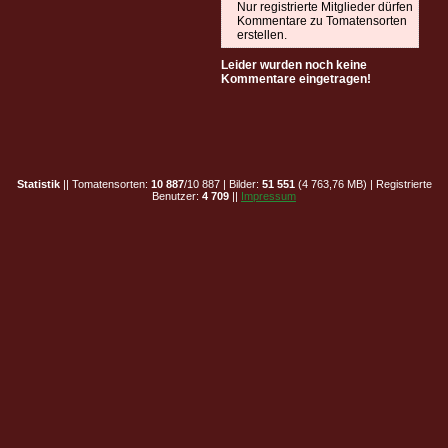
Nur registrierte Mitglieder dürfen
Kommentare zu Tomatensorten
erstellen.
Leider wurden noch keine
Kommentare eingetragen!
Statistik
|| Tomatensorten:
10 887
/10 887 | Bilder:
51 551
(4 763,76 MB) | Registrierte
Benutzer:
4 709
||
Impressum