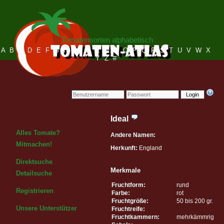
Tomatensorten alphabetisch
A
B
C
D
E
F
G
H
I
J
K
L
M
N
O
P
Q
R
S
T
U
V
W
X
Y
Z
#
Login
Ideal
Alles Tomate?
Andere Namen:
Mitmachen!
Herkunft:
England
Direktsuche
Merkmale
Detailsuche
Fruchtform:
rund
Registrieren
Farbe:
rot
Fruchtgröße:
50 bis 200 gr.
Unsere Unterstützer
Fruchtreife:
Fruchtkammern:
mehrkämmrig