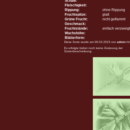
Schale:
Fleischigkeit:
Rippung:
ohne Rippung
Fruchtspitze:
glatt
Grüne Frucht:
nicht geflammt
Geschmack:
Fruchtstände:
einfach verzweigt
Wuchshöhe:
Blätterform:
Diese Sorte wurde am 09.03.2023 von
admin
hi
Es erfolgte bisher noch keine Änderung der
Sortenbeschreibung.