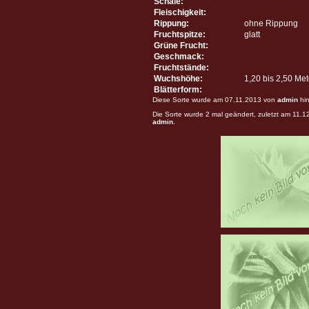
Schale:
Fleischigkeit:
Rippung:
ohne Rippung
Fruchtspitze:
glatt
Grüne Frucht:
Geschmack:
Fruchtstände:
Wuchshöhe:
1,20 bis 2,50 Me
Blätterform:
Diese Sorte wurde am 07.11.2013 von
admin
hin
Die Sorte wurde 2 mal geändert, zuletzt am 11.
admin
.