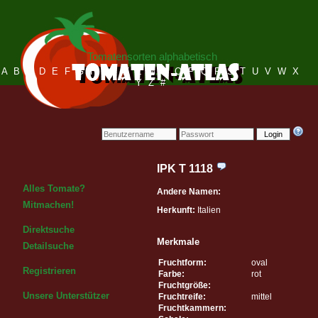
Tomatensorten alphabetisch
A
B
C
D
E
F
G
H
I
J
K
L
M
N
O
P
Q
R
S
T
U
V
W
X
Y
Z
#
Login
IPK T 1118
Alles Tomate?
Andere Namen:
Mitmachen!
Herkunft:
Italien
Direktsuche
Merkmale
Detailsuche
Fruchtform:
oval
Registrieren
Farbe:
rot
Fruchtgröße:
Unsere Unterstützer
Fruchtreife:
mittel
Fruchtkammern: