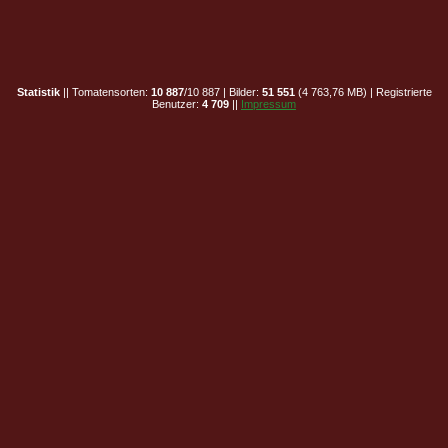
Statistik
|| Tomatensorten:
10 887
/10 887 | Bilder:
51 551
(4 763,76 MB) | Registrierte
Benutzer:
4 709
||
Impressum