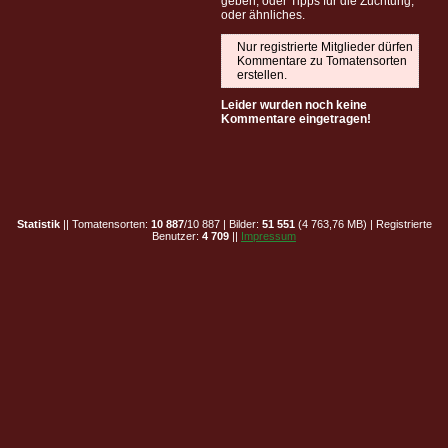
geben, oder Tipps für die Züchtung,
oder ähnliches.
Nur registrierte Mitglieder dürfen
Kommentare zu Tomatensorten
erstellen.
Leider wurden noch keine
Kommentare eingetragen!
Statistik
|| Tomatensorten:
10 887
/10 887 | Bilder:
51 551
(4 763,76 MB) | Registrierte
Benutzer:
4 709
||
Impressum