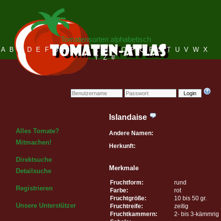
Tomatensorten alphabetisch
A
B
C
D
E
F
G
H
I
J
K
L
M
N
O
P
Q
R
S
T
U
V
W
X
Y
Z
#
Login
Islandaise
Alles Tomate?
Andere Namen:
Mitmachen!
Herkunft:
Direktsuche
Merkmale
Detailsuche
Fruchtform:
rund
Registrieren
Farbe:
rot
Fruchtgröße:
10 bis 50 gr.
Unsere Unterstützer
Fruchtreife:
zeitig
Fruchtkammern:
2- bis 3-kämmrig