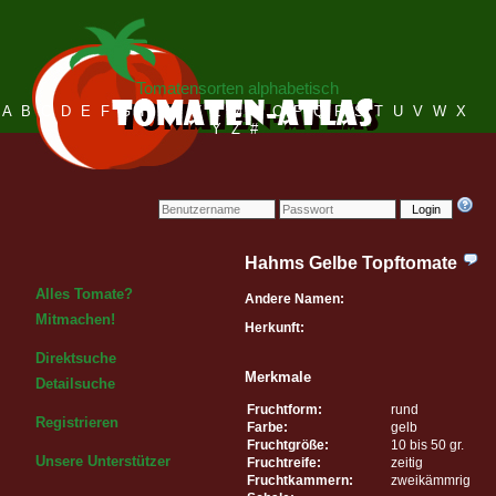
Tomatensorten alphabetisch
A
B
C
D
E
F
G
H
I
J
K
L
M
N
O
P
Q
R
S
T
U
V
W
X
Y
Z
#
Login
Hahms Gelbe Topftomate
Alles Tomate?
Andere Namen:
Mitmachen!
Herkunft:
Direktsuche
Merkmale
Detailsuche
Fruchtform:
rund
Registrieren
Farbe:
gelb
Fruchtgröße:
10 bis 50 gr.
Unsere Unterstützer
Fruchtreife:
zeitig
Fruchtkammern:
zweikämmrig