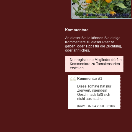
Kommentare
An dieser Stelle können Sie einige
Kommentare zu dieser Pflanze
geben, oder Tipps für die Züchtung,
oder ähnliches.
Nur registrierte Mitglieder dürfen
Kommentare zu Tomatensorten
erstellen.
Kommentar #1
Diese Tomate hat nur
Zierwert, irgendein
Geschmack läßt sich
nicht ausmachen.