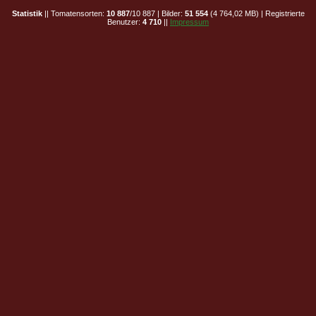
Statistik
|| Tomatensorten:
10 887
/10 887 | Bilder:
51 554
(4 764,02 MB) | Registrierte
Benutzer:
4 710
||
Impressum