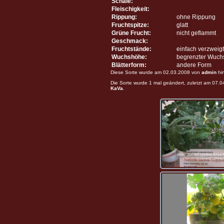
Schale:
Fleischigkeit:
Rippung:
ohne Rippung
Fruchtspitze:
glatt
Grüne Frucht:
nicht geflammt
Geschmack:
Fruchtstände:
einfach verzweigt
Wuchshöhe:
begrenzter Wuch
Blätterform:
andere Form
Diese Sorte wurde am 02.03.2008 von
admin
hi
Die Sorte wurde 1 mal geändert, zuletzt am 07.
KaVa
.