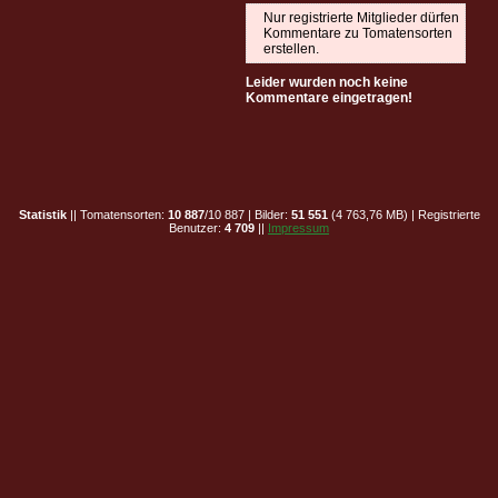
Nur registrierte Mitglieder dürfen
Kommentare zu Tomatensorten
erstellen.
Leider wurden noch keine
Kommentare eingetragen!
Statistik
|| Tomatensorten:
10 887
/10 887 | Bilder:
51 551
(4 763,76 MB) | Registrierte
Benutzer:
4 709
||
Impressum