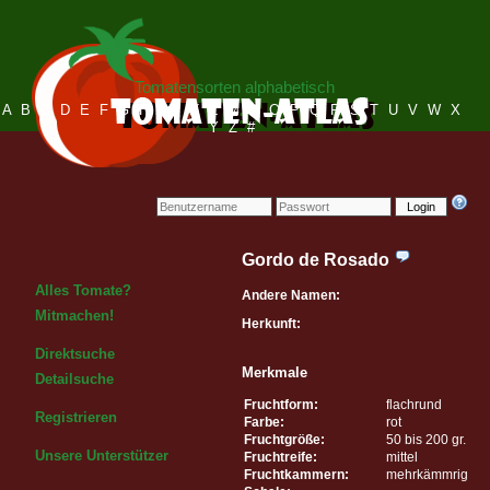
Tomatensorten alphabetisch
A
B
C
D
E
F
G
H
I
J
K
L
M
N
O
P
Q
R
S
T
U
V
W
X
Y
Z
#
Login
Gordo de Rosado
Alles Tomate?
Andere Namen:
Mitmachen!
Herkunft:
Direktsuche
Merkmale
Detailsuche
Fruchtform:
flachrund
Registrieren
Farbe:
rot
Fruchtgröße:
50 bis 200 gr.
Unsere Unterstützer
Fruchtreife:
mittel
Fruchtkammern:
mehrkämmrig