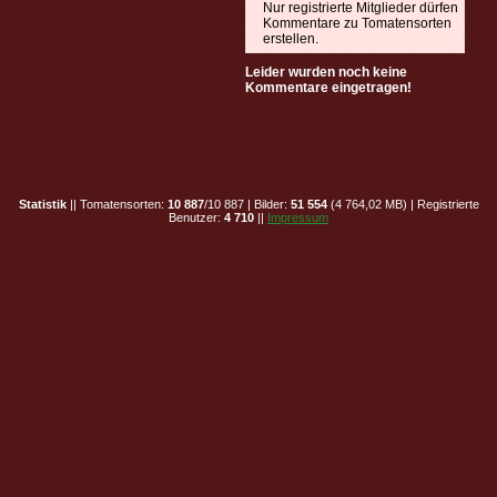
Nur registrierte Mitglieder dürfen
Kommentare zu Tomatensorten
erstellen.
Leider wurden noch keine
Kommentare eingetragen!
Statistik
|| Tomatensorten:
10 887
/10 887 | Bilder:
51 554
(4 764,02 MB) | Registrierte
Benutzer:
4 710
||
Impressum