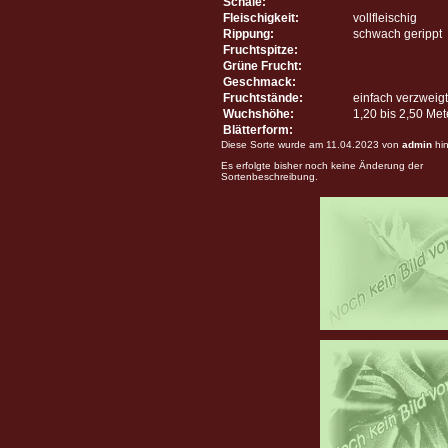
Schale:
Fleischigkeit:
vollfleischig
Rippung:
schwach gerippt
Fruchtspitze:
Grüne Frucht:
Geschmack:
Fruchtstände:
einfach verzweigt
Wuchshöhe:
1,20 bis 2,50 Me
Blätterform:
Diese Sorte wurde am 11.04.2023 von
admin
hin
Es erfolgte bisher noch keine Änderung der
Sortenbeschreibung.