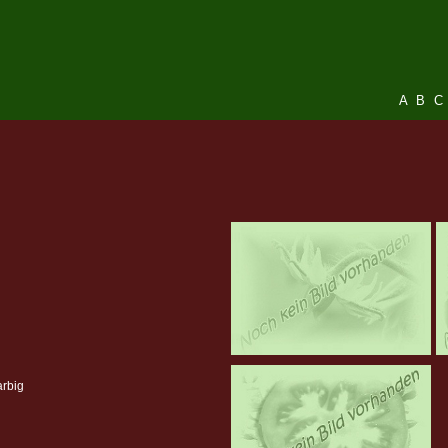
A
B
C
arbig