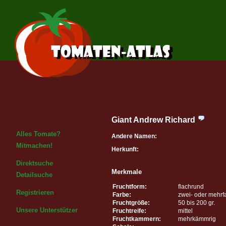
Giant Andrew Richard
Alles Tomate?
Andere Namen:
Mitmachen!
Herkunft:
Direktsuche
Merkmale
Detailsuche
Fruchtform:
flachrund
Registrieren
Farbe:
zwei- oder mehrf
Fruchtgröße:
50 bis 200 gr.
Unsere Unterstützer
Fruchtreife:
mittel
Fruchtkammern:
mehrkämmrig