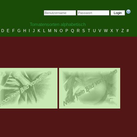
Login
Tomatensorten alphabetisch
D
E
F
G
H
I
J
K
L
M
N
O
P
Q
R
S
T
U
V
W
X
Y
Z
#