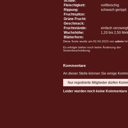
Schale:
Fleischigkeit:
vollfleischig
Rippung:
schwach gerippt
Fruchtspitze:
Grüne Frucht:
Geschmack:
Fruchtstände:
einfach verzweigt
Wuchshöhe:
1,20 bis 2,50 Me
Blätterform:
Diese Sorte wurde am 02.04.2023 von
admin
hi
Es erfolgte bisher noch keine Änderung der
Sortenbeschreibung.
Kommentare
An dieser Stelle können Sie einige Komme
Nur registrierte Mitglieder dürfen Kom
Leider wurden noch keine Kommentare 