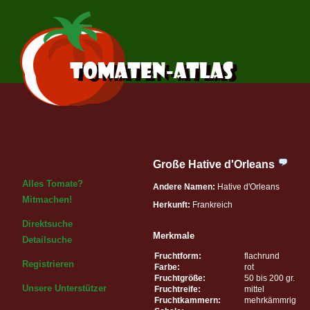
Große Hative d'Orleans
Alles Tomate?
Andere Namen:
Hative d'Orleans
Mitmachen!
Herkunft:
Frankreich
Direktsuche
Merkmale
Detailsuche
Fruchtform:
flachrund
Registrieren
Farbe:
rot
Fruchtgröße:
50 bis 200 gr.
Unsere Unterstützer
Fruchtreife:
mittel
Fruchtkammern:
mehrkämmrig