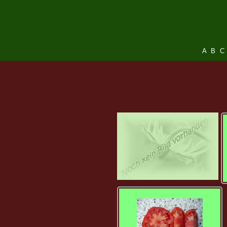
A
B
C