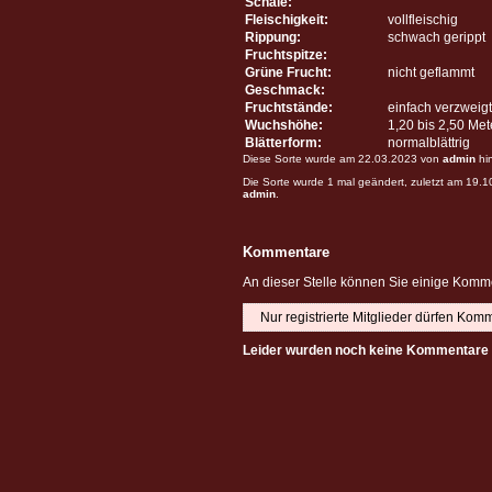
Schale:
Fleischigkeit:
vollfleischig
Rippung:
schwach gerippt
Fruchtspitze:
Grüne Frucht:
nicht geflammt
Geschmack:
Fruchtstände:
einfach verzweigt
Wuchshöhe:
1,20 bis 2,50 Me
Blätterform:
normalblättrig
Diese Sorte wurde am 22.03.2023 von
admin
hi
Die Sorte wurde 1 mal geändert, zuletzt am 19.
admin
.
Kommentare
An dieser Stelle können Sie einige Komme
Nur registrierte Mitglieder dürfen Kom
Leider wurden noch keine Kommentare 