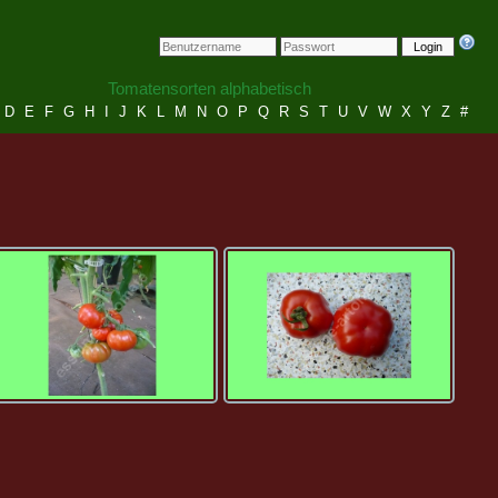
Login
Tomatensorten alphabetisch
D
E
F
G
H
I
J
K
L
M
N
O
P
Q
R
S
T
U
V
W
X
Y
Z
#