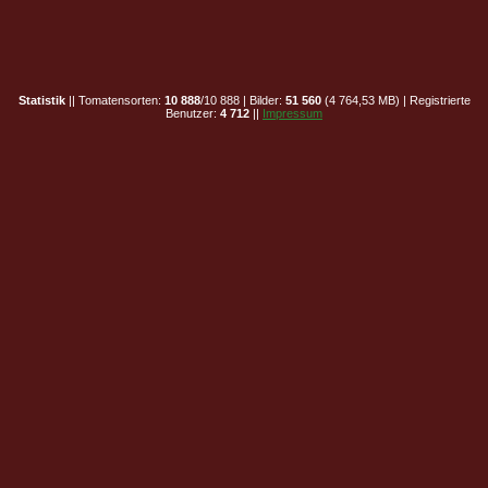
Statistik
|| Tomatensorten:
10 888
/10 888 | Bilder:
51 560
(4 764,53 MB) | Registrierte
Benutzer:
4 712
||
Impressum