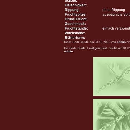
Schale:
Fleischigkeit:
Rippung:
ohne Rippung
Fruchtspitze:
ausgeprägte Spit
Grüne Frucht:
Geschmack:
Fruchtstände:
einfach verzweigt
Wuchshöhe:
Blätterform:
Diese Sorte wurde am 03.10.2022 von
admin
hi
Die Sorte wurde 1 mal geändert, zuletzt am 31.
admin
.