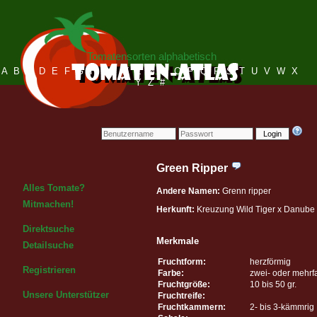
Tomatensorten alphabetisch
A
B
C
D
E
F
G
H
I
J
K
L
M
N
O
P
Q
R
S
T
U
V
W
X
Y
Z
#
Login
Green Ripper
Alles Tomate?
Andere Namen:
Grenn ripper
Mitmachen!
Herkunft:
Kreuzung Wild Tiger x Danube
Direktsuche
Merkmale
Detailsuche
Fruchtform:
herzförmig
Registrieren
Farbe:
zwei- oder mehrf
Fruchtgröße:
10 bis 50 gr.
Unsere Unterstützer
Fruchtreife:
Fruchtkammern:
2- bis 3-kämmrig