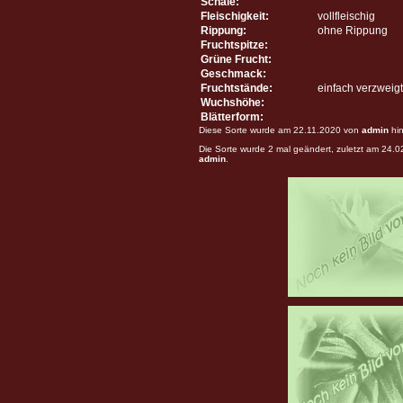
Schale:
Fleischigkeit:
vollfleischig
Rippung:
ohne Rippung
Fruchtspitze:
Grüne Frucht:
Geschmack:
Fruchtstände:
einfach verzweigt
Wuchshöhe:
Blätterform:
Diese Sorte wurde am 22.11.2020 von
admin
hin
Die Sorte wurde 2 mal geändert, zuletzt am 24.
admin
.