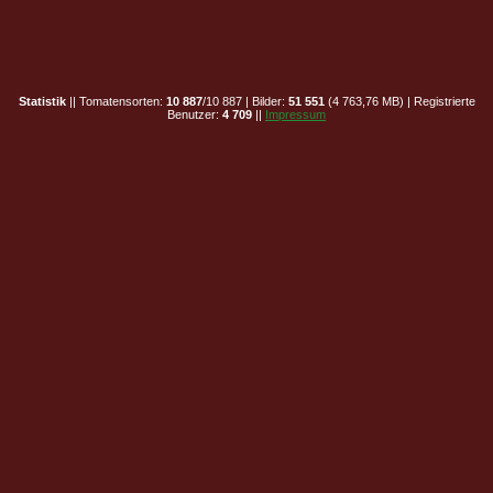
Statistik
|| Tomatensorten:
10 887
/10 887 | Bilder:
51 551
(4 763,76 MB) | Registrierte
Benutzer:
4 709
||
Impressum