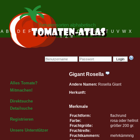
Tomatensorten alphabetisch
A
B
C
D
E
F
G
H
I
J
K
L
M
N
O
P
Q
R
S
T
U
V
W
X
Y
Z
#
Login
Gigant Rosella
Alles Tomate?
Andere Namen:
Rosella Giant
Mitmachen!
Herkunft:
Direktsuche
Merkmale
Detailsuche
Fruchtform:
flachrund
Registrieren
Farbe:
rosa oder hellrot
Fruchtgröße:
größer 200 gr.
Unsere Unterstützer
Fruchtreife:
Fruchtkammern:
mehrkämmrig