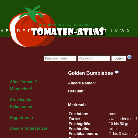
Tomatensorten alphabetisch
A
B
C
D
E
F
G
H
I
J
K
L
M
N
O
P
Q
R
S
T
U
V
W
X
Y
Z
#
Login
Golden Bumblebee
Alles Tomate?
Andere Namen:
Mitmachen!
Herkunft:
Direktsuche
Merkmale
Detailsuche
Fruchtform:
rund
Registrieren
Farbe:
zwei- oder mehrf
Fruchtgröße:
10 bis 50 gr.
Unsere Unterstützer
Fruchtreife:
mittel
Fruchtkammern:
2- bis 3-kämmrig