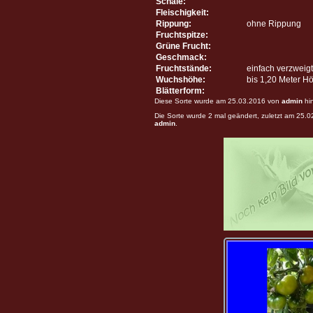
Schale:
Fleischigkeit:
Rippung:
ohne Rippung
Fruchtspitze:
Grüne Frucht:
Geschmack:
Fruchtstände:
einfach verzweigt
Wuchshöhe:
bis 1,20 Meter H
Blätterform:
Diese Sorte wurde am 25.03.2016 von
admin
hi
Die Sorte wurde 2 mal geändert, zuletzt am 25.
admin
.