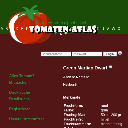
Tomatensorten alphabetisch
A
B
C
D
E
F
G
H
I
J
K
L
M
N
O
P
Q
R
S
T
U
V
W
X
Y
Z
#
Login
Green Martian Dwarf
Alles Tomate?
Andere Namen:
Mitmachen!
Herkunft:
Direktsuche
Merkmale
Detailsuche
Fruchtform:
rund
Registrieren
Farbe:
grün
Fruchtgröße:
50 bis 200 gr.
Unsere Unterstützer
Fruchtreife:
mittel
Fruchtkammern:
mehrkämmrig