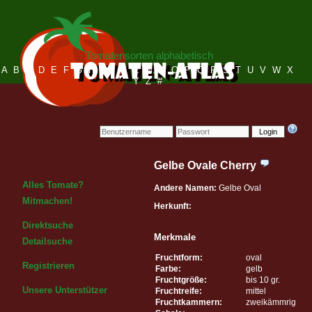
Tomatensorten alphabetisch
A
B
C
D
E
F
G
H
I
J
K
L
M
N
O
P
Q
R
S
T
U
V
W
X
Y
Z
#
Login
Gelbe Ovale Cherry
Alles Tomate?
Andere Namen:
Gelbe Oval
Mitmachen!
Herkunft:
Direktsuche
Merkmale
Detailsuche
Fruchtform:
oval
Registrieren
Farbe:
gelb
Fruchtgröße:
bis 10 gr.
Unsere Unterstützer
Fruchtreife:
mittel
Fruchtkammern:
zweikämmrig