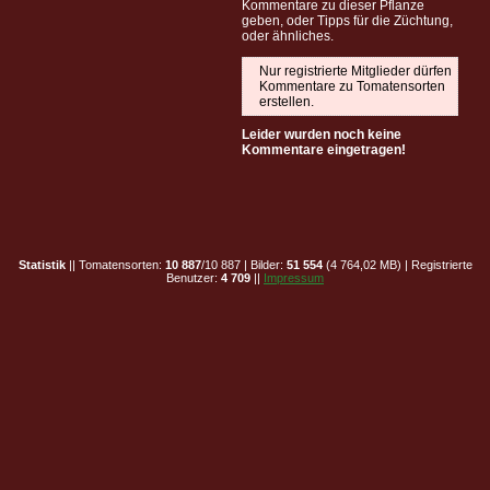
Kommentare zu dieser Pflanze
geben, oder Tipps für die Züchtung,
oder ähnliches.
Nur registrierte Mitglieder dürfen
Kommentare zu Tomatensorten
erstellen.
Leider wurden noch keine
Kommentare eingetragen!
Statistik
|| Tomatensorten:
10 887
/10 887 | Bilder:
51 554
(4 764,02 MB) | Registrierte
Benutzer:
4 709
||
Impressum