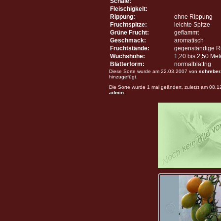
Schale:
Fleischigkeit:
Rippung:
ohne Rippung
Fruchtspitze:
leichte Spitze
Grüne Frucht:
geflammt
Geschmack:
aromatisch
Fruchtstände:
gegenständige R
Wuchshöhe:
1,20 bis 2,50 Me
Blätterform:
normalblättrig
Diese Sorte wurde am 22.03.2007 von
schreber
hinzugefügt.
Die Sorte wurde 1 mal geändert, zuletzt am 08.
admin
.