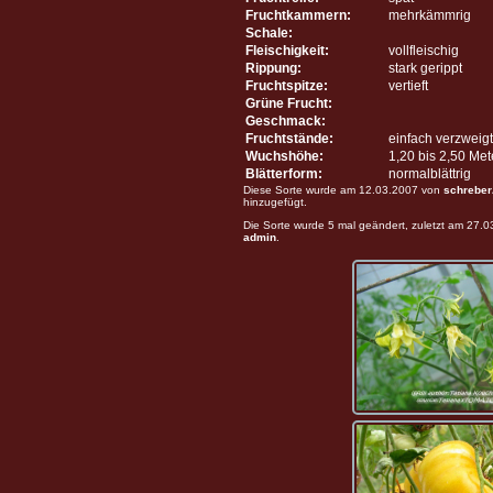
Fruchtkammern:
mehrkämmrig
Schale:
Fleischigkeit:
vollfleischig
Rippung:
stark gerippt
Fruchtspitze:
vertieft
Grüne Frucht:
Geschmack:
Fruchtstände:
einfach verzweigt
Wuchshöhe:
1,20 bis 2,50 Me
Blätterform:
normalblättrig
Diese Sorte wurde am 12.03.2007 von
schreber
hinzugefügt.
Die Sorte wurde 5 mal geändert, zuletzt am 27.
admin
.