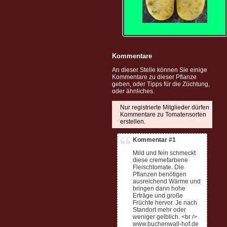
Kommentare
An dieser Stelle können Sie einige
Kommentare zu dieser Pflanze
geben, oder Tipps für die Züchtung,
oder ähnliches.
Nur registrierte Mitglieder dürfen
Kommentare zu Tomatensorten
erstellen.
Kommentar #1
Mild und fein schmeckt
diese cremefarbene
Fleischtomate. Die
Pflanzen benötigen
ausreichend Wärme und
bringen dann hohe
Erträge und große
Früchte hervor. Je nach
Standort mehr oder
weniger gelblich. <br />
www.buchenwall-hof.de