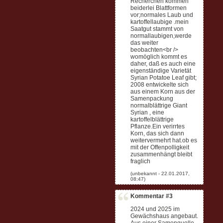
Recherchen kommen
beiderlei Blattformen
vor;normales Laub und
kartoffellaubige .mein
Saatgut stammt von
normallaubigen,werde
das weiter
beobachten<br />
womöglich kommt es
daher, daß es auch eine
eigenständige Varietät
Syrian Potatoe Leaf gibt;
2008 entwickelte sich
aus einem Korn aus der
Samenpackung
normalblättrige Giant
Syrian , eine
kartoffelblättrige
Pflanze.Ein verirrtes
Korn, das sich dann
weitervermehrt hat.ob es
mit der Offenpolligkeit
zusammenhängt bleibt
fraglich
Kommentar #3
2024 und 2025 im
Gewächshaus angebaut.