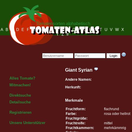
Tomatensorten alphabetisch
A
B
C
D
E
F
G
H
I
J
K
L
M
N
O
P
Q
R
S
T
U
V
W
X
Y
Z
#
Login
Giant Syrian
Alles Tomate?
Andere Namen:
Mitmachen!
Herkunft:
Direktsuche
Merkmale
Detailsuche
Fruchtform:
flachrund
Registrieren
Farbe:
rosa oder hellrot
Fruchtgröße:
Unsere Unterstützer
Fruchtreife:
mittel
Fruchtkammern:
mehrkämmrig