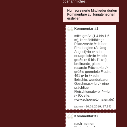
oder ähnliches.
Nur registrierte Mitglieder dürfen
Kommentare zu Tomatensorten
erstellen.
Kommentar #1
mittelgroße (1,4 bis 1,6
m), kartoffelblättrige
Pflanzen<br /> früher
Erntebeginn (Anfang
August)<br /> sehr
ertragreich<br /> sehr
große (ø 9 bis 11 cm),
breitrunde, glatte,
rosarote Früchte<br />
größte geerntete Frucht:
461 g<br /> sehr
fleischig, wunderbarer
Geschmack<br /> eine
prächtige
Fleischtomate<br /> <br
/> (Quelle:
www.schoenetomaten.de)
Kommentar #2
nach meinen