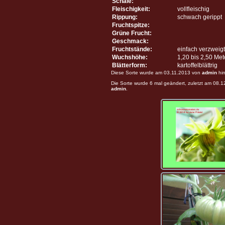
Schale:
Fleischigkeit:
vollfleischig
Rippung:
schwach gerippt
Fruchtspitze:
Grüne Frucht:
Geschmack:
Fruchtstände:
einfach verzweigt
Wuchshöhe:
1,20 bis 2,50 Me
Blätterform:
kartoffelblättrig
Diese Sorte wurde am 03.11.2013 von
admin
hin
Die Sorte wurde 6 mal geändert, zuletzt am 08.
admin
.