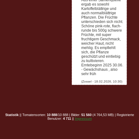
Aus einer Samenquelle
ergab es sowohl
Kartoffelblättrige und
auch normalblättrige
Pflanzen. Die Früchte
unterschieden sich nicht.
Schöne pink-rote, flach-
runde bis 500g schwere
Früchte, mit super
fruchtigem Geschmack,
weicher Haut, nicht
mehlig. Es empfiehlt
sich, die Pflanze
geschützt und eintiebig
zu kultivieren.
Erntebeginn 2025 30.06.
- Gewächshaus , also
sehr früh
Statistik
|| Tomatensorten:
10 888
/10 888 | Bilder:
51 560
(4 764,53 MB) | Registrierte
Benutzer:
4 711
||
Impressum