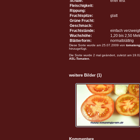
Schale:
eher fest
Fleischigkeit:
Rippung:
Fruchtspitze:
glatt
Grüne Frucht:
Geschmack:
Fruchtstände:
einfach verzweigt
Wuchshöhe:
1,20 bis 2,50 Me
Blätterform:
normalblättrig
Diese Sorte wurde am 25.07.2009 von
tomateng
hinzugefügt.
Die Sorte wurde 2 mal geändert, zuletzt am 19.
ASL-Tomaten
.
weitere Bilder (1)
Kommentare