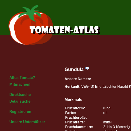
Gundula
Alles Tomate?
Andere Namen:
Mitmachen!
Herkunft:
VEG (S) Erfurt Züchter Harald 
Direktsuche
Merkmale
Detailsuche
Fruchtform:
rund
Registrieren
Farbe:
rot
Fruchtgröße:
Unsere Unterstützer
Fruchtreife:
mittel
Fruchtkammern:
2- bis 3-kämmrig