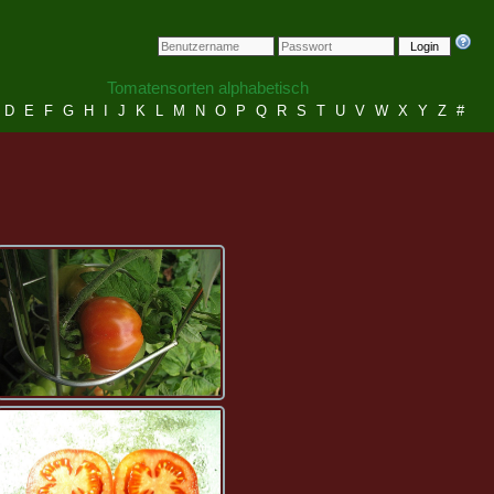
Login
Tomatensorten alphabetisch
D
E
F
G
H
I
J
K
L
M
N
O
P
Q
R
S
T
U
V
W
X
Y
Z
#