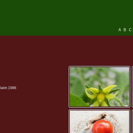
A
B
C
Klaim 1986