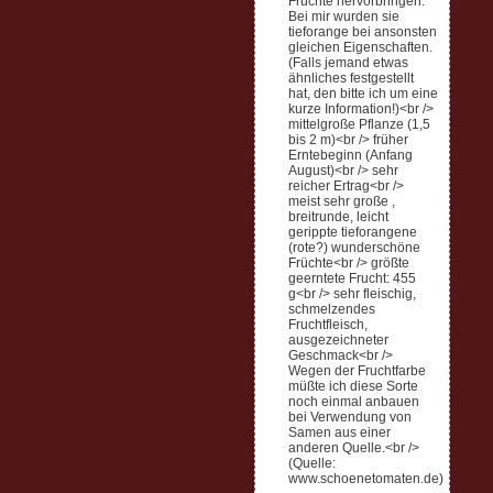
Früchte hervorbringen.
Bei mir wurden sie
tieforange bei ansonsten
gleichen Eigenschaften.
(Falls jemand etwas
ähnliches festgestellt
hat, den bitte ich um eine
kurze Information!)<br />
mittelgroße Pflanze (1,5
bis 2 m)<br /> früher
Erntebeginn (Anfang
August)<br /> sehr
reicher Ertrag<br />
meist sehr große ,
breitrunde, leicht
gerippte tieforangene
(rote?) wunderschöne
Früchte<br /> größte
geerntete Frucht: 455
g<br /> sehr fleischig,
schmelzendes
Fruchtfleisch,
ausgezeichneter
Geschmack<br />
Wegen der Fruchtfarbe
müßte ich diese Sorte
noch einmal anbauen
bei Verwendung von
Samen aus einer
anderen Quelle.<br />
(Quelle:
www.schoenetomaten.de)