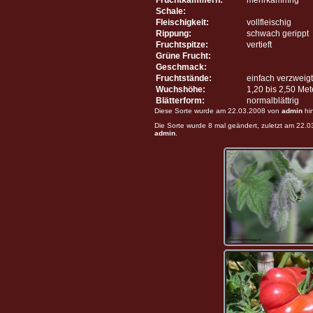
Schale:
Fleischigkeit:
vollfleischig
Rippung:
schwach gerippt
Fruchtspitze:
vertieft
Grüne Frucht:
Geschmack:
Fruchtstände:
einfach verzweigt
Wuchshöhe:
1,20 bis 2,50 Me
Blätterform:
normalblättrig
Diese Sorte wurde am 22.03.2008 von
admin
hi
Die Sorte wurde 8 mal geändert, zuletzt am 22.
admin
.