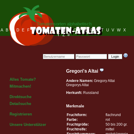
Tomatensorten alphabetisch
A
B
C
D
E
F
G
H
I
J
K
L
M
N
O
P
Q
R
S
T
U
V
W
X
Y
Z
#
Login
Gregori's Altai
Alles Tomate?
Andere Namen:
Gregory Altai
Gregorys Altai
Mitmachen!
Herkunft:
Russland
Direktsuche
Detailsuche
Merkmale
Registrieren
Fruchtform:
flachrund
Farbe:
rot
Fruchtgröße:
50 bis 200 gr.
Unsere Unterstützer
Fruchtreife:
mittel
Fruchtkammern:
mehrkämmrig