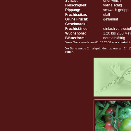
Schale:
eher weich
Fleischigkeit:
vollfleischig
Rippung:
schwach gerippt
Fruchtspitze:
glatt
Grüne Frucht:
geflammt
Geschmack:
Fruchtstände:
einfach verzweigt
Wuchshöhe:
1,20 bis 2,50 Me
Blätterform:
normalblättrig
Diese Sorte wurde am 01.03.2008 von
admin
hi
Die Sorte wurde 2 mal geändert, zuletzt am 24.
admin
.