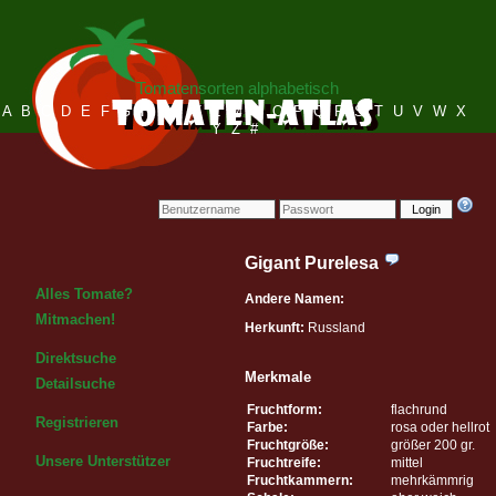
Tomatensorten alphabetisch
A
B
C
D
E
F
G
H
I
J
K
L
M
N
O
P
Q
R
S
T
U
V
W
X
Y
Z
#
Login
Gigant Purelesa
Alles Tomate?
Andere Namen:
Mitmachen!
Herkunft:
Russland
Direktsuche
Merkmale
Detailsuche
Fruchtform:
flachrund
Registrieren
Farbe:
rosa oder hellrot
Fruchtgröße:
größer 200 gr.
Unsere Unterstützer
Fruchtreife:
mittel
Fruchtkammern:
mehrkämmrig