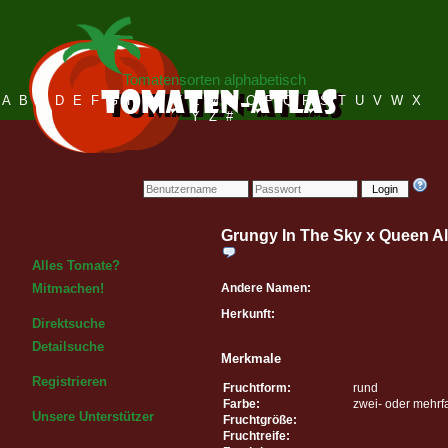
Tomatensorten alphabetisch
A
B
C
D
E
F
G
H
I
J
K
L
M
N
O
P
Q
R
S
T
U
V
W
X
Y
Z
#
Login
Grungy In The Sky x Queen Al
Alles Tomate?
Andere Namen:
Mitmachen!
Herkunft:
Direktsuche
Detailsuche
Merkmale
Registrieren
Fruchtform:
rund
Farbe:
zwei- oder mehrf
Unsere Unterstützer
Fruchtgröße:
Fruchtreife: