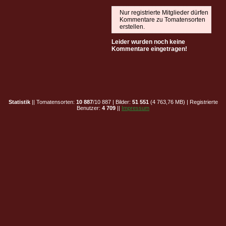
Nur registrierte Mitglieder dürfen
Kommentare zu Tomatensorten
erstellen.
Leider wurden noch keine
Kommentare eingetragen!
Statistik
|| Tomatensorten:
10 887
/10 887 | Bilder:
51 551
(4 763,76 MB) | Registrierte
Benutzer:
4 709
||
Impressum