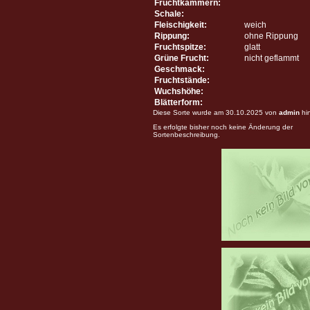
Fruchtkammern:
Schale:
Fleischigkeit:
weich
Rippung:
ohne Rippung
Fruchtspitze:
glatt
Grüne Frucht:
nicht geflammt
Geschmack:
Fruchtstände:
Wuchshöhe:
Blätterform:
Diese Sorte wurde am 30.10.2025 von
admin
hi
Es erfolgte bisher noch keine Änderung der
Sortenbeschreibung.