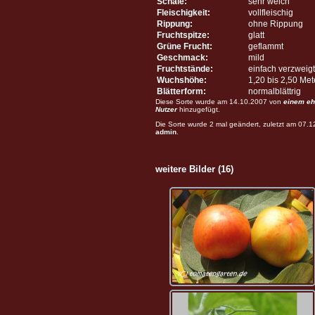
Schale:
sehr weich
Fleischigkeit:
vollfleischig
Rippung:
ohne Rippung
Fruchtspitze:
glatt
Grüne Frucht:
geflammt
Geschmack:
mild
Fruchtstände:
einfach verzweigt
Wuchshöhe:
1,20 bis 2,50 Me
Blätterform:
normalblättrig
Diese Sorte wurde am 14.10.2007 von
einem eh
Nutzer
hinzugefügt.
Die Sorte wurde 2 mal geändert, zuletzt am 07.
admin
.
weitere Bilder (16)