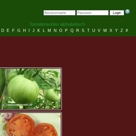
Login
Tomatensorten alphabetisch
D
E
F
G
H
I
J
K
L
M
N
O
P
Q
R
S
T
U
V
W
X
Y
Z
#