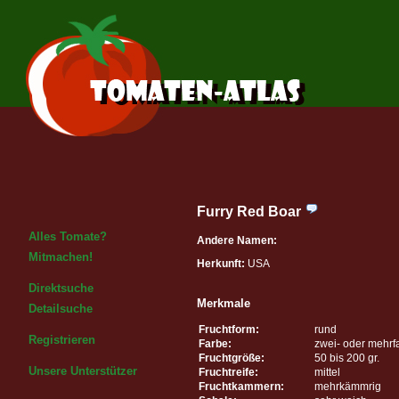
Furry Red Boar
Alles Tomate?
Andere Namen:
Mitmachen!
Herkunft:
USA
Direktsuche
Merkmale
Detailsuche
Fruchtform:
rund
Registrieren
Farbe:
zwei- oder mehrf
Fruchtgröße:
50 bis 200 gr.
Unsere Unterstützer
Fruchtreife:
mittel
Fruchtkammern:
mehrkämmrig