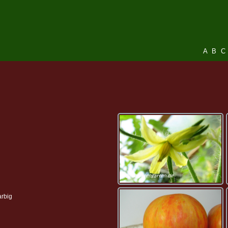
A
B
C
arbig