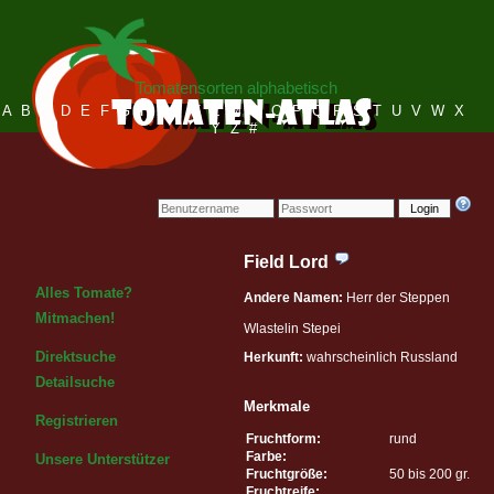
Tomatensorten alphabetisch
A
B
C
D
E
F
G
H
I
J
K
L
M
N
O
P
Q
R
S
T
U
V
W
X
Y
Z
#
Login
Field Lord
Alles Tomate?
Andere Namen:
Herr der Steppen
Mitmachen!
Wlastelin Stepei
Direktsuche
Herkunft:
wahrscheinlich Russland
Detailsuche
Merkmale
Registrieren
Fruchtform:
rund
Farbe:
Unsere Unterstützer
Fruchtgröße:
50 bis 200 gr.
Fruchtreife: