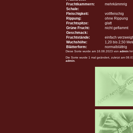
Fruchtkammern:
mehrkämmrig
Schale:
Fleischigkeit:
vollfleischig
Rippung:
ohne Rippung
Fruchtspitze:
glatt
Grüne Frucht:
nicht geflammt
Geschmack:
Fruchtstände:
einfach verzweigt
Wuchshöhe:
1,20 bis 2,50 Me
Blätterform:
normalblättrig
Diese Sorte wurde am 16.08.2023 von
admin
hi
Die Sorte wurde 1 mal geändert, zuletzt am 08.
admin
.