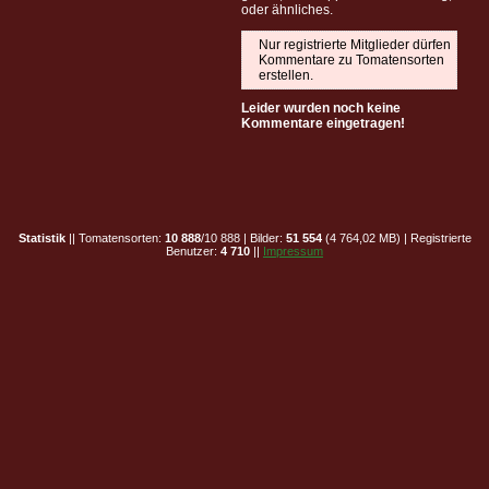
oder ähnliches.
Nur registrierte Mitglieder dürfen
Kommentare zu Tomatensorten
erstellen.
Leider wurden noch keine
Kommentare eingetragen!
Statistik
|| Tomatensorten:
10 888
/10 888 | Bilder:
51 554
(4 764,02 MB) | Registrierte
Benutzer:
4 710
||
Impressum