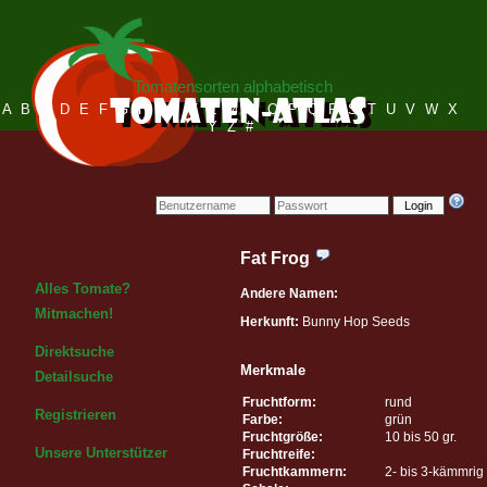
Tomatensorten alphabetisch
A
B
C
D
E
F
G
H
I
J
K
L
M
N
O
P
Q
R
S
T
U
V
W
X
Y
Z
#
Login
Fat Frog
Alles Tomate?
Andere Namen:
Mitmachen!
Herkunft:
Bunny Hop Seeds
Direktsuche
Merkmale
Detailsuche
Fruchtform:
rund
Registrieren
Farbe:
grün
Fruchtgröße:
10 bis 50 gr.
Unsere Unterstützer
Fruchtreife:
Fruchtkammern:
2- bis 3-kämmrig