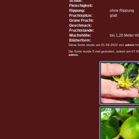
Schale:
Fleischigkeit:
Rippung:
ohne Rippung
Fruchtspitze:
glatt
Grüne Frucht:
Geschmack:
Fruchtstände:
Wuchshöhe:
bis 1,20 Meter H
Blätterform:
Diese Sorte wurde am 01.09.2022 von
admin
hi
Die Sorte wurde 5 mal geändert, zuletzt am 07.
admin
.