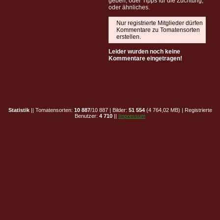
geben, oder Tipps für die Züchtung,
oder ähnliches.
Nur registrierte Mitglieder dürfen
Kommentare zu Tomatensorten
erstellen.
Leider wurden noch keine
Kommentare eingetragen!
Statistik
|| Tomatensorten:
10 887
/10 887 | Bilder:
51 554
(4 764,02 MB) | Registrierte
Benutzer:
4 710
||
Impressum