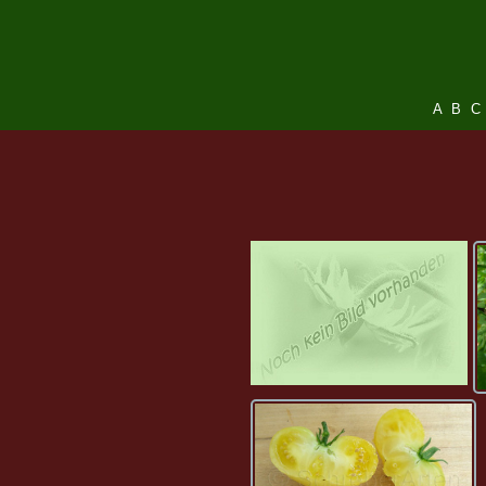
A
B
C