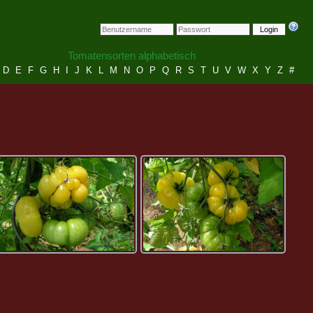
Login
Tomatensorten alphabetisch
D
E
F
G
H
I
J
K
L
M
N
O
P
Q
R
S
T
U
V
W
X
Y
Z
#