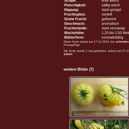
Schale:
eher weich
Fleischigkeit:
saftig weich
Rippung:
stark gerippt
Fruchtspitze:
vertieft
Grüne Frucht:
geflammt
Geschmack:
aromatisch
Fruchtstände:
stark verzweigt
Wuchshöhe:
1,20 bis 2,50 Me
Blätterform:
normalblättrig
Diese Sorte wurde am 17.11.2012 von
schreber
hinzugefügt.
Die Sorte wurde 1 mal geändert, zuletzt am 27.
admin
.
weitere Bilder (7)