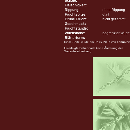
Schale:
Fleischigkeit:
Rippung:
ohne Rippung
Fruchtspitze:
glatt
Grüne Frucht:
nicht geflammt
Geschmack:
Fruchtstände:
Wuchshöhe:
begrenzter Wuch
Blätterform:
Diese Sorte wurde am 22.07.2007 von
admin
hi
Es erfolgte bisher noch keine Änderung der
Sortenbeschreibung.