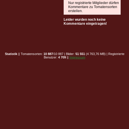
Nur registrierte Mitglieder dürfen
Kommentare zu Tomatensorten
erstellen.
Leider wurden noch keine
Kommentare eingetragen!
Statistik
|| Tomatensorten:
10 887
/10 887 | Bilder:
51 551
(4 763,76 MB) | Registrierte
Benutzer:
4 709
||
Impressum