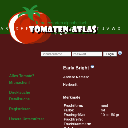
Tomatensorten alphabetisch
A
B
C
D
E
F
G
H
I
J
K
L
M
N
O
P
Q
R
S
T
U
V
W
X
Y
Z
#
Login
Early Bright
Alles Tomate?
Andere Namen:
Mitmachen!
Herkunft:
Direktsuche
Merkmale
Detailsuche
Fruchtform:
rund
Registrieren
Farbe:
rot
Fruchtgröße:
10 bis 50 gr.
Unsere Unterstützer
Fruchtreife:
Fruchtkammern: