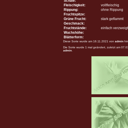
Schale:
Fleischigkeit:
vollfleischig
Rippung:
ohne Rippung
Fruchtspitze:
Grüne Frucht:
stark geflammt
Geschmack:
Fruchtstände:
einfach verzweigt
Wuchshöhe:
Blätterform:
Diese Sorte wurde am 16.11.2021 von
admin
hin
Die Sorte wurde 1 mal geändert, zuletzt am 07.
admin
.