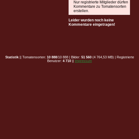
Nur registrierte Mitglieder dürfen
Kommentare zu Tomatensorten
erstellen.
Leider wurden noch keine
Kommentare eingetragen!
Statistik
|| Tomatensorten:
10 888
/10 888 | Bilder:
51 560
(4 764,53 MB) | Registrierte
Benutzer:
4 710
||
Impressum