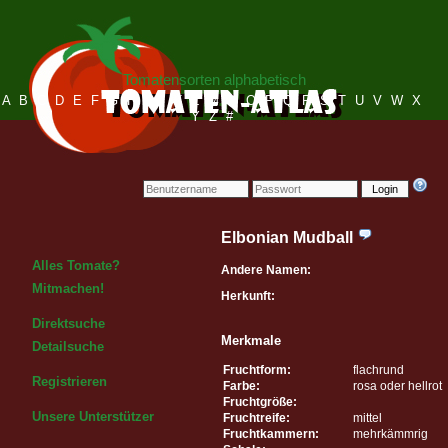
Tomatensorten alphabetisch
A
B
C
D
E
F
G
H
I
J
K
L
M
N
O
P
Q
R
S
T
U
V
W
X
Y
Z
#
Login
Elbonian Mudball
Alles Tomate?
Andere Namen:
Mitmachen!
Herkunft:
Direktsuche
Merkmale
Detailsuche
Fruchtform:
flachrund
Registrieren
Farbe:
rosa oder hellrot
Fruchtgröße:
Unsere Unterstützer
Fruchtreife:
mittel
Fruchtkammern:
mehrkämmrig